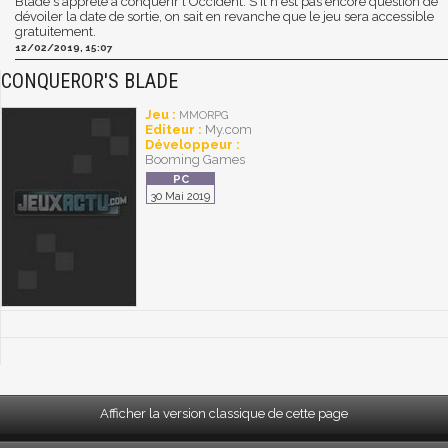
Blade s'apprête à conquérir l'Occident. S'il n'est pas encore question de
dévoiler la date de sortie, on sait en revanche que le jeu sera accessible
gratuitement.
12/02/2019, 15:07
CONQUEROR'S BLADE
Jeu :
MMORPG
Editeur :
My.com
Développeur :
Booming Games
30 Mai 2019
Afficher la version classique de cette page