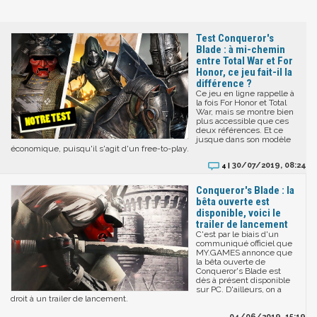
Test Conqueror's
Blade : à mi-chemin
entre Total War et For
Honor, ce jeu fait-il la
différence ?
Ce jeu en ligne rappelle à
la fois For Honor et Total
War, mais se montre bien
plus accessible que ces
deux références. Et ce
jusque dans son modèle
économique, puisqu'il s'agit d'un free-to-play.
30/07/2019, 08:24
4 |
Conqueror's Blade : la
bêta ouverte est
disponible, voici le
trailer de lancement
C'est par le biais d'un
communiqué officiel que
MY.GAMES annonce que
la bêta ouverte de
Conqueror's Blade est
dès à présent disponible
sur PC. D'ailleurs, on a
droit à un trailer de lancement.
04/06/2019, 15:19