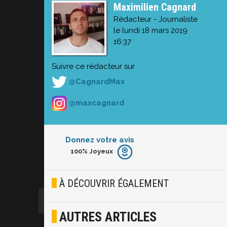
Maximilien Cagnard
Rédacteur - Journaliste
le lundi 18 mars 2019
16:37
Suivre ce rédacteur sur
@CagnardMax
@maxcagnard
Donnez votre avis
100%
Joyeux
Furieux
Blasé
À DÉCOUVRIR ÉGALEMENT
Osef
AUTRES ARTICLES
Joyeux