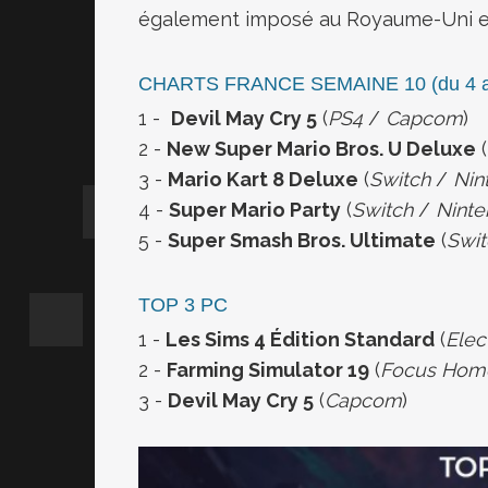
également imposé au Royaume-Uni e
CHARTS FRANCE SEMAINE 10 (du 4 a
1 -
Devil May Cry 5
(
PS4
/
Capcom
)
2 -
New Super Mario Bros. U Deluxe
(
3 -
Mario Kart 8 Deluxe
(
Switch
/
Nin
4 -
Super Mario Party
(
Switch
/
Nint
5 -
Super Smash Bros. Ultimate
(
Swit
TOP 3 PC
1 -
Les Sims 4 Édition Standard
(
Elec
2 -
Farming Simulator 19
(
Focus Home
3 -
Devil May Cry 5
(
Capcom
)