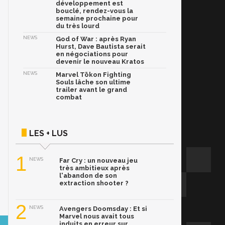
développement est
bouclé, rendez-vous la
semaine prochaine pour
du très lourd
NEWS
God of War : après Ryan
Hurst, Dave Bautista serait
en négociations pour
devenir le nouveau Kratos
NEWS
Marvel Tōkon Fighting
Souls lâche son ultime
trailer avant le grand
combat
LES + LUS
1
NEWS
Far Cry : un nouveau jeu
très ambitieux après
l'abandon de son
extraction shooter ?
2
NEWS
Avengers Doomsday : Et si
Marvel nous avait tous
induits en erreur sur