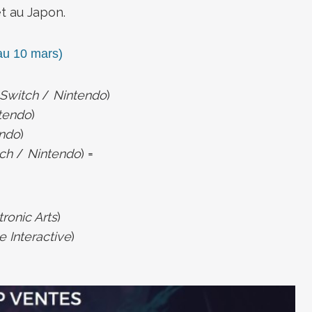
t au Japon.
u 10 mars)
Switch
/
Nintendo
)
tendo
)
endo
)
ch
/
Nintendo
) =
tronic Arts
)
 Interactive
)