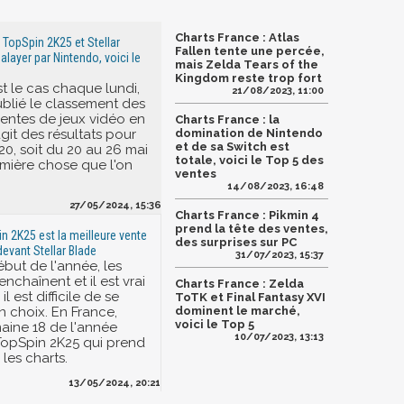
Charts France : Atlas
 TopSpin 2K25 et Stellar
Fallen tente une percée,
alayer par Nintendo, voici le
mais Zelda Tears of the
Kingdom reste trop fort
 le cas chaque lundi,
21/08/2023, 11:00
ublié le classement des
ventes de jeux vidéo en
Charts France : la
'agit des résultats pour
domination de Nintendo
et de sa Switch est
20, soit du 20 au 26 mai
totale, voici le Top 5 des
emière chose que l'on
ventes
14/08/2023, 16:48
27/05/2024, 15:36
Charts France : Pikmin 4
prend la tête des ventes,
in 2K25 est la meilleure vente
des surprises sur PC
devant Stellar Blade
31/07/2023, 15:37
ébut de l'année, les
enchaînent et il est vrai
Charts France : Zelda
il est difficile de se
ToTK et Final Fantasy XVI
n choix. En France,
dominent le marché,
voici le Top 5
aine 18 de l'année
10/07/2023, 13:13
 TopSpin 2K25 qui prend
 les charts.
13/05/2024, 20:21