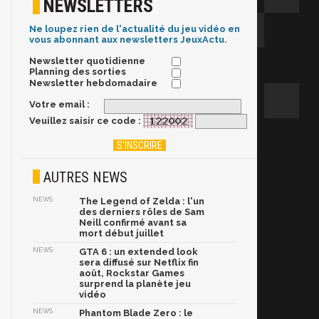
NEWSLETTERS
Ne loupez rien de l'actualité du jeu vidéo en
vous abonnant aux newsletters JeuxActu.
Newsletter quotidienne
Planning des sorties
Newsletter hebdomadaire
Votre email :
Veuillez saisir ce code :
AUTRES NEWS
NEWS
The Legend of Zelda : l'un
des derniers rôles de Sam
Neill confirmé avant sa
mort début juillet
NEWS
GTA 6 : un extended look
sera diffusé sur Netflix fin
août, Rockstar Games
surprend la planète jeu
vidéo
NEWS
Phantom Blade Zero : le