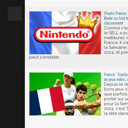
Excité
Charts France :
Blade se font b
classement
Comme c'est
le SELL a p
meilleures 
France. Il s
la Semaine 
2024, et pr
peut constater...
France : TopSp
de jeux vidéo, 
Depuis le d
bons jeux s'
que parfois, 
porter sur u
pour la Sem
2024, c'est
la tête dans