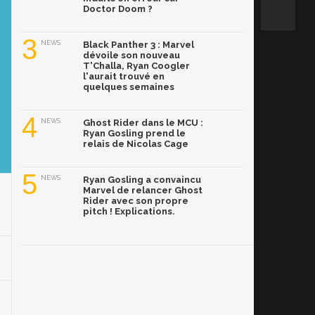
Doctor Doom ?
3
NEWS
Black Panther 3 : Marvel
dévoile son nouveau
T'Challa, Ryan Coogler
l'aurait trouvé en
quelques semaines
4
NEWS
Ghost Rider dans le MCU :
Ryan Gosling prend le
relais de Nicolas Cage
5
NEWS
Ryan Gosling a convaincu
Marvel de relancer Ghost
Rider avec son propre
pitch ! Explications.