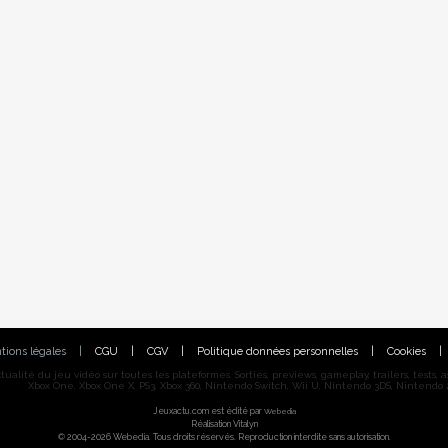
tions légales
|
CGU
|
CGV
|
Politique données personnelles
|
Cookies
|
alité du jeu vidéo sur toutes les plateformes. Sorties, previews, gameplay, trailers, tests, astu
Xbox One, Xbox One X, PS3, Xbox 360, Nintendo Switch, Wii U, Nintendo 3DS, Nintendo 2
Jeuxactu.com est édité par
Webedia
Réalisation Vitalyn
© 2004-2026 Webedia. Tous droits réservés. Reproduction interdite sans autorisation.