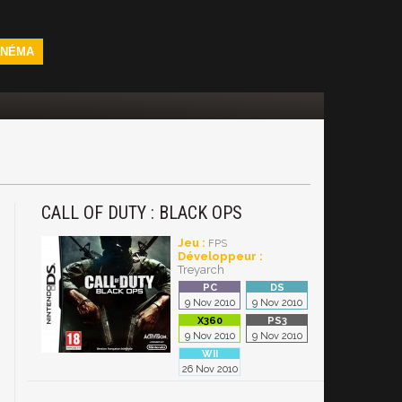
INÉMA
CALL OF DUTY : BLACK OPS
Jeu :
FPS
Développeur :
Treyarch
9 Nov 2010
9 Nov 2010
9 Nov 2010
9 Nov 2010
26 Nov 2010