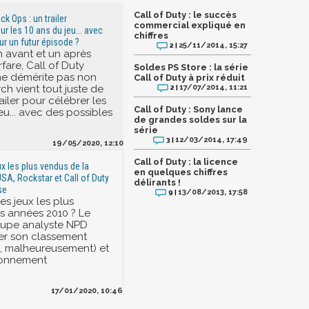
Call of Duty : le succès
ck Ops : un trailer
commercial expliqué en
r les 10 ans du jeu... avec
chiffres
ur un futur épisode ?
25/11/2014, 15:27
2 |
un avant et un après
are, Call of Duty
Soldes PS Store : la série
ne démérite pas non
Call of Duty à prix réduit
rch vient tout juste de
17/07/2014, 11:21
2 |
ailer pour célébrer les
Call of Duty : Sony lance
eu... avec des possibles
de grandes soldes sur la
série
12/03/2014, 17:49
3 |
19/05/2020, 12:10
Call of Duty : la licence
ux les plus vendus de la
en quelques chiffres
SA, Rockstar et Call of Duty
délirants !
se
13/08/2013, 17:58
9 |
es jeux les plus
s années 2010 ? Le
oupe analyste NPD
rer son classement
re, malheureusement) et
bonnement
17/01/2020, 10:46