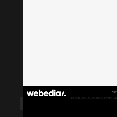
Men
Depuis 2004, JeuxActu décrypte l'actu