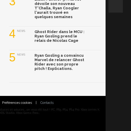
3
dévoile son nouveau
T'Challa, Ryan Coogler
l'aurait trouvé en
quelques semaines
4
NEWS
Ghost Rider dans le MCU :
Ryan Gosling prend le
relais de Nicolas Cage
5
NEWS
Ryan Gosling a convaincu
Marvel de relancer Ghost
Rider avec son propre
pitch ! Explications.
Préférences cookies
|
Contacts
ces et soluces... on vous dit tout ! PC, PS5, PS4, PS4 Pro, Xbox series X,
DS, Stadia, Xbox Game Pass...