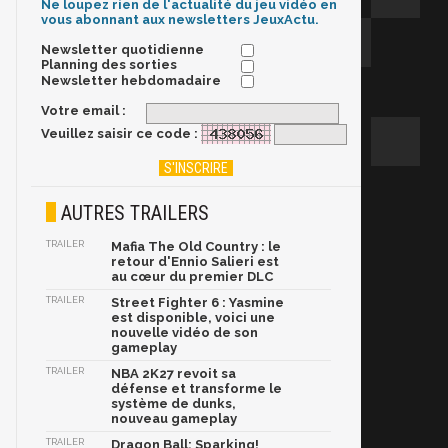
Ne loupez rien de l'actualité du jeu vidéo en
vous abonnant aux newsletters JeuxActu.
Newsletter quotidienne
Planning des sorties
Newsletter hebdomadaire
Votre email :
Veuillez saisir ce code :
AUTRES TRAILERS
TRAILER
Mafia The Old Country : le
retour d'Ennio Salieri est
au cœur du premier DLC
TRAILER
Street Fighter 6 : Yasmine
est disponible, voici une
nouvelle vidéo de son
gameplay
TRAILER
NBA 2K27 revoit sa
défense et transforme le
système de dunks,
nouveau gameplay
TRAILER
Dragon Ball: Sparking!