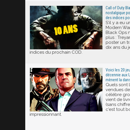
Call of Duty Bla
nostalgique pou
des indices po
S'il y a eu 
Modern Warf
Black Ops 
plus : Treya
poster un tr
dix ans du j
indices du prochain COD.
Voici les 20 je
décennie aux U
mènent la dan
Quels sont l
vendues de
célèbre gr
vient de liv
(sans chiff
c'est tout 
impressionnant.