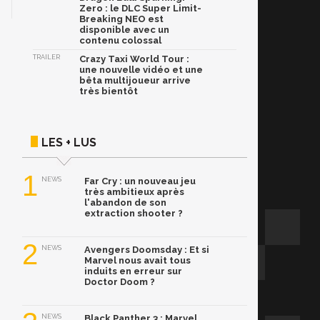
Zero : le DLC Super Limit-
Breaking NEO est
disponible avec un
contenu colossal
TRAILER
Crazy Taxi World Tour :
une nouvelle vidéo et une
bêta multijoueur arrive
très bientôt
LES + LUS
1
NEWS
Far Cry : un nouveau jeu
très ambitieux après
l'abandon de son
extraction shooter ?
2
NEWS
Avengers Doomsday : Et si
Marvel nous avait tous
induits en erreur sur
Doctor Doom ?
NEWS
Black Panther 3 : Marvel