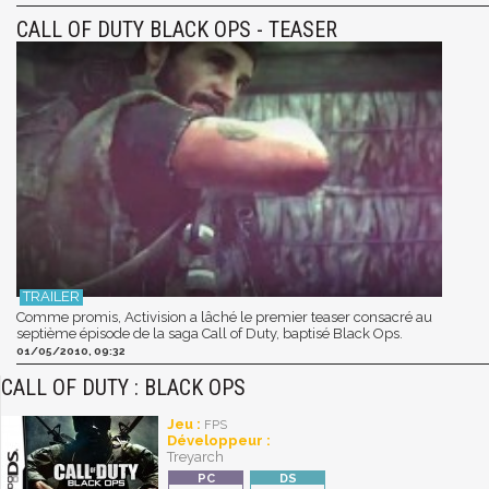
CALL OF DUTY BLACK OPS - TEASER
Comme promis, Activision a lâché le premier teaser consacré au
septième épisode de la saga Call of Duty, baptisé Black Ops.
01/05/2010, 09:32
CALL OF DUTY : BLACK OPS
Jeu :
FPS
Développeur :
Treyarch