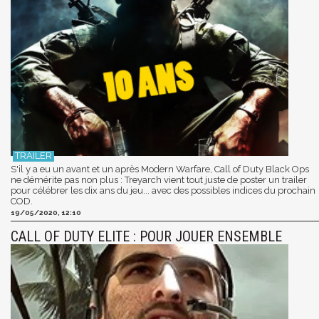
S'il y a eu un avant et un après Modern Warfare, Call of Duty Black Ops
ne démérite pas non plus : Treyarch vient tout juste de poster un trailer
pour célébrer les dix ans du jeu... avec des possibles indices du prochain
COD.
19/05/2020, 12:10
CALL OF DUTY ELITE : POUR JOUER ENSEMBLE