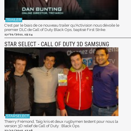
C'est par le biais de ce nouveau trailer qu'Activision nous dévoile le
premier DLC de Call of Duty Black Ops, baptisé First Strike.
17/01/2011, 19:14
STAR SELECT - CALL OF DUTY 3D SAMSUNG
Thierry Frémond, Taïg kris et deux rugbymen testent pour nous la
version 3D relief de Call of Duty : Black Ops.
23/12/2010, 12:16