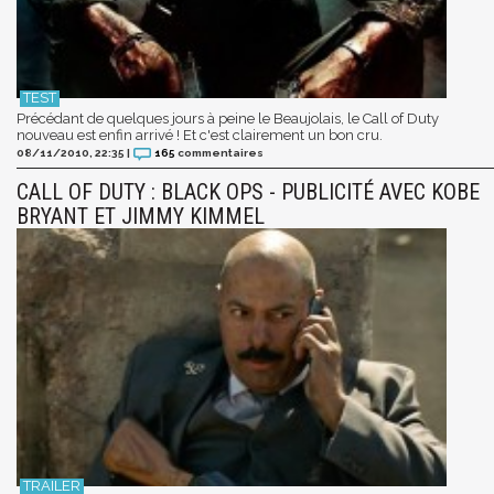
Précédant de quelques jours à peine le Beaujolais, le Call of Duty
nouveau est enfin arrivé ! Et c'est clairement un bon cru.
08/11/2010, 22:35
|
165
commentaires
CALL OF DUTY : BLACK OPS - PUBLICITÉ AVEC KOBE
BRYANT ET JIMMY KIMMEL