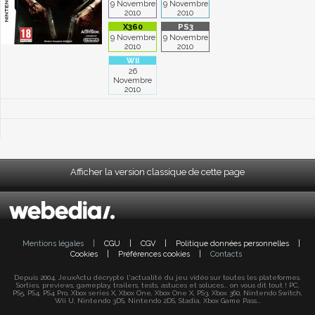
9 Novembre
9 Novembre
2010
2010
9 Novembre
9 Novembre
2010
2010
26
Novembre
2010
Afficher la version classique de cette page
Mentions légales
|
CGU
|
CGV
|
Politique données personnelles
|
Cookies
|
Préférences cookies
|
Contacts
Depuis 2004, JeuxActu décrypte l'actualité du jeu vidéo sur toutes les plateformes.
Sorties, previews, gameplay, trailers, tests, astuces et soluces... on vous dit tout ! PC,
PS5, PS4, PS4 Pro, Xbox series X, Xbox One, Xbox One X, PS3, Xbox 360, Nintendo Switch,
Wii U, Nintendo 3DS, Nintendo 2DS, Stadia, Xbox Game Pass...