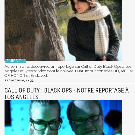
Au sommaire, découvrez un reportage sur Call of Duty Black Ops à Los
Angeles et 5 tests vidéo dont le nouveau Naruto sur consoles HD, MEDAL
OF HONOR et Enslaved.
22/10/2010, 17:33
CALL OF DUTY : BLACK OPS - NOTRE REPORTAGE À
LOS ANGELES