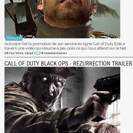
Activision fait la promotion de son service en ligne Call of Duty Elite à
travers une vidéo qui résume à peu près ce qui nous attend sur le Net.
28/11/2011, 19:52
|
6
commentaires
CALL OF DUTY BLACK OPS - REZURRECTION TRAILER