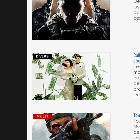
Déc
jus
pop
ce
Cal
pou
Les
mo
co
dé
pr
Du
Tou
Tou
MO
de
Tou