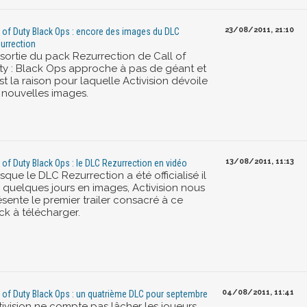
23/08/2011, 21:10
l of Duty Black Ops : encore des images du DLC
urrection
 sortie du pack Rezurrection de Call of
ty : Black Ops approche à pas de géant et
st la raison pour laquelle Activision dévoile
 nouvelles images.
13/08/2011, 11:13
l of Duty Black Ops : le DLC Rezurrection en vidéo
sque le DLC Rezurrection a été officialisé il
a quelques jours en images, Activision nous
ésente le premier trailer consacré à ce
ck à télécharger.
04/08/2011, 11:41
l of Duty Black Ops : un quatrième DLC pour septembre
tivision ne compte pas lâcher les joueurs