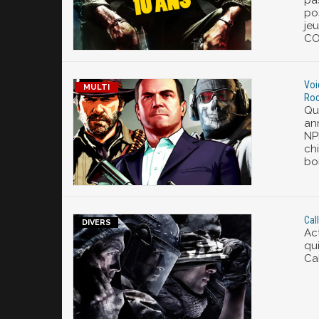
pas
pos
jeu
CO
Voi
Roc
Qu
an
NP
chi
bo
Cal
Act
qui
Cal