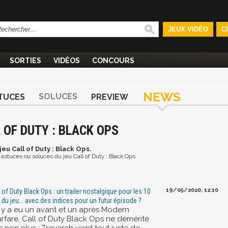
JEUX VIDÉO
C
SORTIES
VIDÉOS
CONCOURS
NEWS
SOLUCES
TUCES
PREVIEW
 OF DUTY : BLACK OPS
jeu Call of Duty : Black Ops.
t astuces ou soluces du jeu Call of Duty : Black Ops
19/05/2020, 12:10
l of Duty Black Ops : un trailer nostalgique pour les 10
 du jeu... avec des indices pour un futur épisode ?
il y a eu un avant et un après Modern
rfare, Call of Duty Black Ops ne démérite