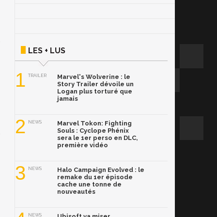
LES + LUS
1
TRAILER
Marvel's Wolverine : le
Story Trailer dévoile un
Logan plus torturé que
jamais
2
NEWS
Marvel Tokon: Fighting
Souls : Cyclope Phénix
sera le 1er perso en DLC,
première vidéo
3
NEWS
Halo Campaign Evolved : le
remake du 1er épisode
cache une tonne de
nouveautés
NEWS
Ubisoft va miser