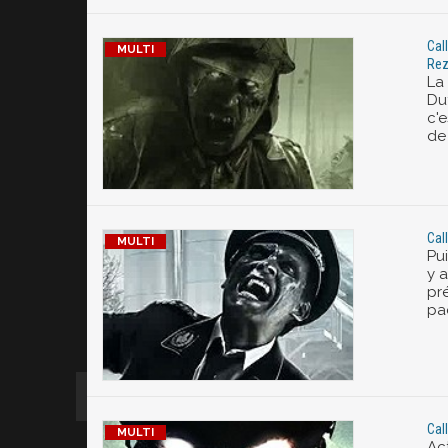
Cal
Rez
La
Du
c'e
de
Cal
Pui
y 
pr
pa
Cal
Ac