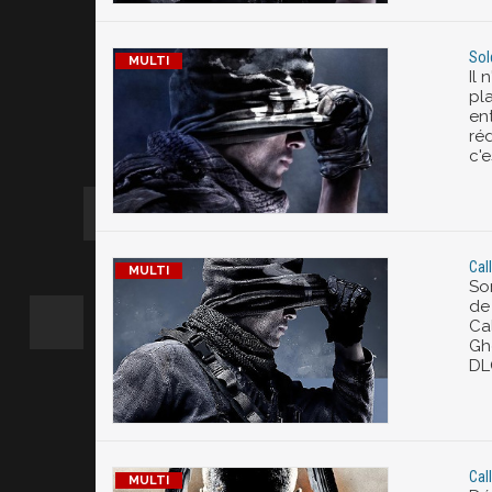
Sol
Il 
pl
en
ré
c'e
Cal
So
de 
Cal
Gh
DL
Cal