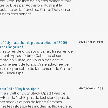
ouvrez une liste de chiffres délirants tout
tes publiés par Activision, illustrant la
ularité de la franchise Call of Duty durant
s dernières années.
23/04/2013, 13:27
l of Duty : l'attachée de presse a détourné 22 000€
r ses fiançailles !
 histoires de gros sous, ça fait fureur en ce
ment. Après Jérôme Cahuzac et son
mpte en Suisse, on vous a déniché le
tournement de fonds d'une attachée de
esse responsable du lancement de Call of
ty : Black Ops.
28/03/2012, 18:39
t sur Call of Duty Black Ops 2 !
t sur Call of Duty Black Ops 2 ! Pas de
AB ni de NUKE, pas de last stand, pas de
ath streaks et pas de lance-flammes !
tes les infos sur les modes multijoueurs et