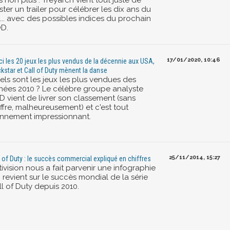
 non plus : Treyarch vient tout juste de
ter un trailer pour célébrer les dix ans du
... avec des possibles indices du prochain
D.
17/01/2020, 10:46
ci les 20 jeux les plus vendus de la décennie aux USA,
kstar et Call of Duty mènent la danse
els sont les jeux les plus vendues des
nées 2010 ? Le célèbre groupe analyste
D vient de livrer son classement (sans
ffre, malheureusement) et c'est tout
nnement impressionnant.
25/11/2014, 15:27
l of Duty : le succès commercial expliqué en chiffres
ivision nous a fait parvenir une infographie
 revient sur le succès mondial de la série
l of Duty depuis 2010.