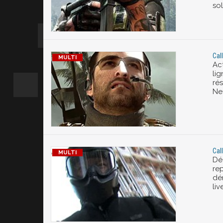
sol
Cal
Act
lig
ré
Net
Cal
Dé
rep
dé
li