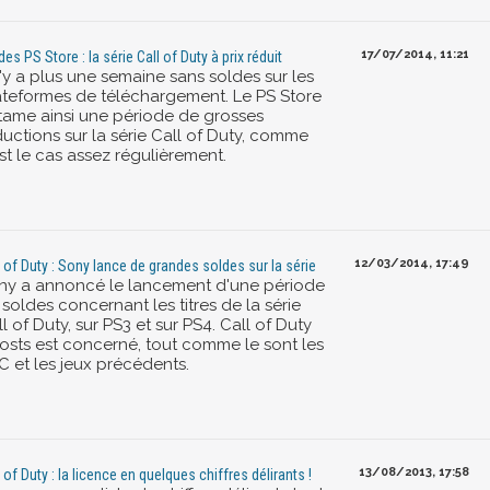
17/07/2014, 11:21
des PS Store : la série Call of Duty à prix réduit
n'y a plus une semaine sans soldes sur les
ateformes de téléchargement. Le PS Store
tame ainsi une période de grosses
ductions sur la série Call of Duty, comme
st le cas assez régulièrement.
12/03/2014, 17:49
l of Duty : Sony lance de grandes soldes sur la série
ny a annoncé le lancement d'une période
soldes concernant les titres de la série
l of Duty, sur PS3 et sur PS4. Call of Duty
osts est concerné, tout comme le sont les
C et les jeux précédents.
13/08/2013, 17:58
l of Duty : la licence en quelques chiffres délirants !