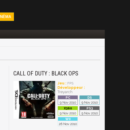
INÉMA
CALL OF DUTY : BLACK OPS
Jeu :
FPS
Développeur :
Treyarch
9 Nov 2010
9 Nov 2010
9 Nov 2010
9 Nov 2010
26 Nov 2010