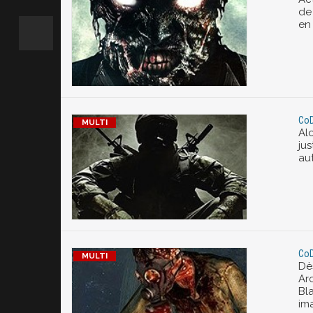
de 
en
CoD
Al
jus
au
CoD
Dè
Arc
Bl
im