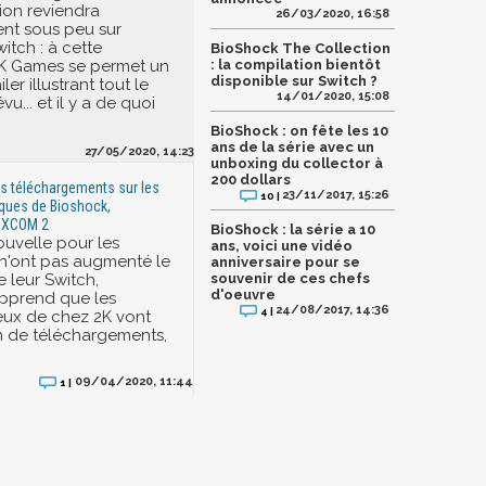
ion reviendra
26/03/2020, 16:58
nt sous peu sur
itch : à cette
BioShock The Collection
2K Games se permet un
: la compilation bientôt
disponible sur Switch ?
ler illustrant tout le
14/01/2020, 15:08
u... et il y a de quoi
BioShock : on fête les 10
ans de la série avec un
27/05/2020, 14:23
unboxing du collector à
200 dollars
os téléchargements sur les
23/11/2017, 15:26
10 |
ques de Bioshock,
t XCOM 2
BioShock : la série a 10
uvelle pour les
ans, voici une vidéo
 n'ont pas augmenté le
anniversaire pour se
 leur Switch,
souvenir de ces chefs
d'oeuvre
apprend que les
24/08/2017, 14:36
4 |
eux de chez 2K vont
n de téléchargements,
09/04/2020, 11:44
1 |