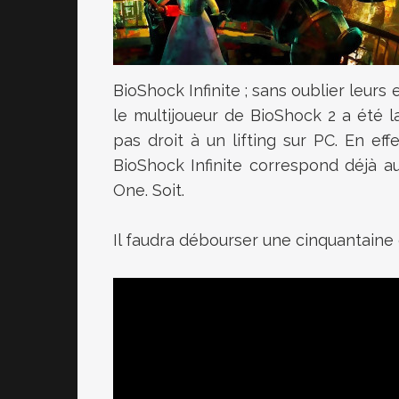
BioShock Infinite ; sans oublier leurs
le multijoueur de BioShock 2 a été l
pas droit à un lifting sur PC. En eff
BioShock Infinite correspond déjà au
One. Soit.
Il faudra débourser une cinquantaine d