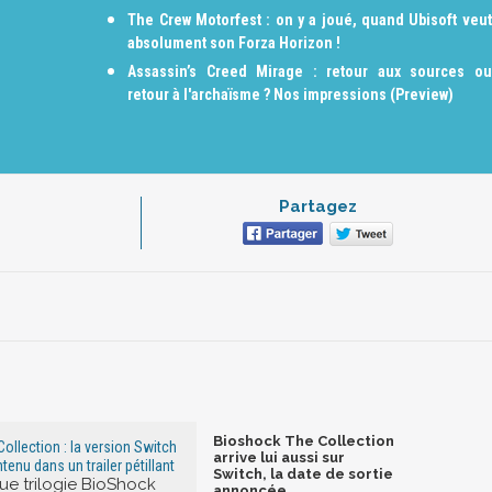
The Crew Motorfest : on y a joué, quand Ubisoft veut
absolument son Forza Horizon !
Assassin’s Creed Mirage : retour aux sources ou
retour à l'archaïsme ? Nos impressions (Preview)
Partagez
Bioshock The Collection
ollection : la version Switch
arrive lui aussi sur
enu dans un trailer pétillant
Switch, la date de sortie
que trilogie BioShock
annoncée