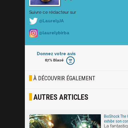
Suivre ce rédacteur sur
@LaurelyJA
@laurelybirba
Donnez votre avis
67%
Blasé
Furieux
Blasé
À DÉCOUVRIR ÉGALEMENT
Osef
AUTRES ARTICLES
Joyeux
Excité
BioShock The C
exhibe son cont
La fantasti