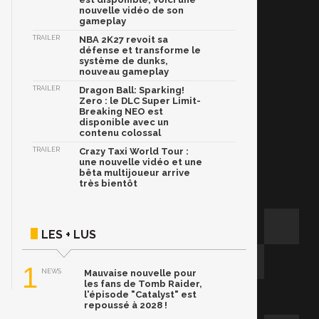
nouvelle vidéo de son
gameplay
TRAILER
NBA 2K27 revoit sa
défense et transforme le
système de dunks,
nouveau gameplay
TRAILER
Dragon Ball: Sparking!
Zero : le DLC Super Limit-
Breaking NEO est
disponible avec un
contenu colossal
TRAILER
Crazy Taxi World Tour :
une nouvelle vidéo et une
bêta multijoueur arrive
très bientôt
LES + LUS
1
NEWS
Mauvaise nouvelle pour
les fans de Tomb Raider,
l'épisode "Catalyst" est
repoussé à 2028 !