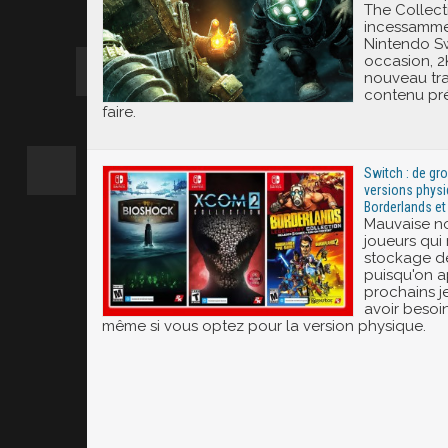
The Collect
incessamme
Nintendo Sw
occasion, 
nouveau trai
contenu prév
faire.
Switch : de gr
versions physi
Borderlands e
Mauvaise no
joueurs qui
stockage de
puisqu'on 
prochains j
avoir besoi
même si vous optez pour la version physique.