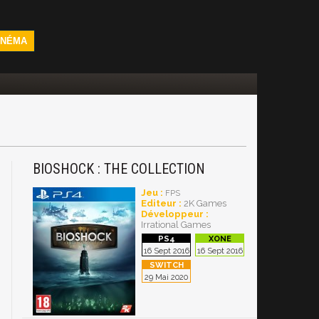
INÉMA
BIOSHOCK : THE COLLECTION
Jeu :
FPS
Editeur :
2K Games
Développeur :
Irrational Games
16 Sept 2016
16 Sept 2016
29 Mai 2020