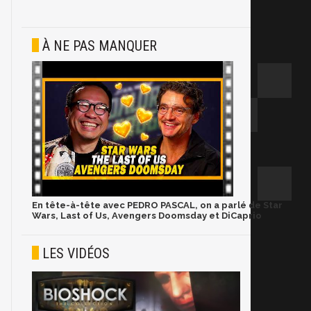
À NE PAS MANQUER
En tête-à-tête avec PEDRO PASCAL, on a parlé de Star
Wars, Last of Us, Avengers Doomsday et DiCaprio
LES VIDÉOS