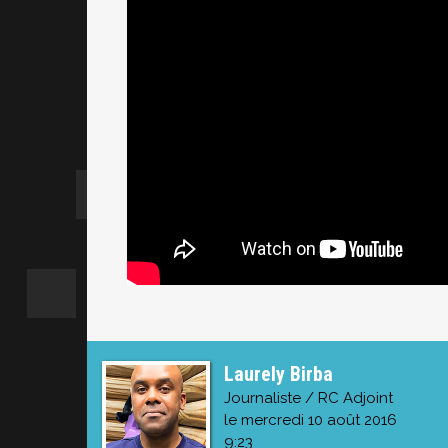
Laurely Birba
Journaliste / RC Adjoint
le mercredi 10 août 2016
9:23