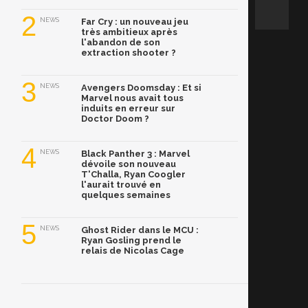
2
NEWS
Far Cry : un nouveau jeu
très ambitieux après
l'abandon de son
extraction shooter ?
3
NEWS
Avengers Doomsday : Et si
Marvel nous avait tous
induits en erreur sur
Doctor Doom ?
4
NEWS
Black Panther 3 : Marvel
dévoile son nouveau
T'Challa, Ryan Coogler
l'aurait trouvé en
quelques semaines
5
NEWS
Ghost Rider dans le MCU :
Ryan Gosling prend le
relais de Nicolas Cage