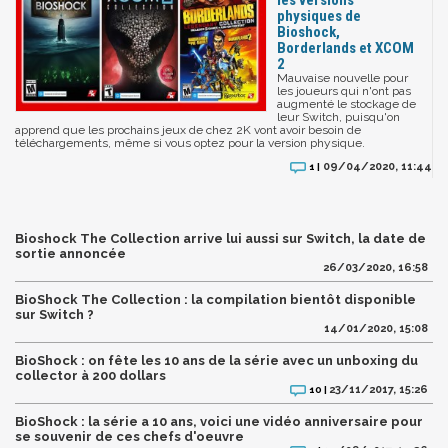
les versions
physiques de
Bioshock,
Borderlands et XCOM
2
Mauvaise nouvelle pour
les joueurs qui n'ont pas
augmenté le stockage de
leur Switch, puisqu'on
apprend que les prochains jeux de chez 2K vont avoir besoin de
téléchargements, même si vous optez pour la version physique.
09/04/2020, 11:44
1 |
Bioshock The Collection arrive lui aussi sur Switch, la date de
sortie annoncée
26/03/2020, 16:58
BioShock The Collection : la compilation bientôt disponible
sur Switch ?
14/01/2020, 15:08
BioShock : on fête les 10 ans de la série avec un unboxing du
collector à 200 dollars
23/11/2017, 15:26
10 |
BioShock : la série a 10 ans, voici une vidéo anniversaire pour
se souvenir de ces chefs d'oeuvre