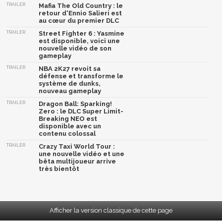
TRAILER
Mafia The Old Country : le
retour d'Ennio Salieri est
au cœur du premier DLC
TRAILER
Street Fighter 6 : Yasmine
est disponible, voici une
nouvelle vidéo de son
gameplay
TRAILER
NBA 2K27 revoit sa
défense et transforme le
système de dunks,
nouveau gameplay
TRAILER
Dragon Ball: Sparking!
Zero : le DLC Super Limit-
Breaking NEO est
disponible avec un
contenu colossal
TRAILER
Crazy Taxi World Tour :
une nouvelle vidéo et une
bêta multijoueur arrive
très bientôt
Afficher la version classique de cette page