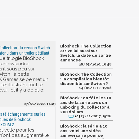
Bioshock The Collection
ollection : la version Switch
arrive lui aussi sur
enu dans un trailer pétillant
Switch, la date de sortie
que trilogie BioShock
annoncée
ion reviendra
26/03/2020, 16:58
nt sous peu sur
itch : à cette
BioShock The Collection
2K Games se permet un
: la compilation bientôt
disponible sur Switch ?
ler illustrant tout le
14/01/2020, 15:08
u... et il y a de quoi
BioShock : on fête les 10
ans de la série avec un
27/05/2020, 14:23
unboxing du collector à
200 dollars
os téléchargements sur les
23/11/2017, 15:26
10 |
ques de Bioshock,
t XCOM 2
BioShock : la série a 10
uvelle pour les
ans, voici une vidéo
 n'ont pas augmenté le
anniversaire pour se