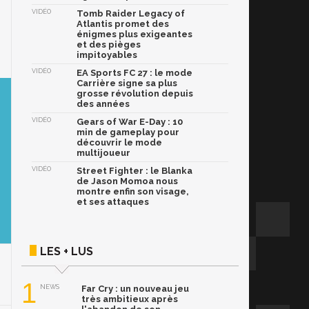
VIDÉO
Tomb Raider Legacy of
Atlantis promet des
énigmes plus exigeantes
et des pièges
impitoyables
VIDÉO
EA Sports FC 27 : le mode
Carrière signe sa plus
grosse révolution depuis
des années
VIDÉO
Gears of War E-Day : 10
min de gameplay pour
découvrir le mode
multijoueur
VIDÉO
Street Fighter : le Blanka
de Jason Momoa nous
montre enfin son visage,
et ses attaques
LES + LUS
1
NEWS
Far Cry : un nouveau jeu
très ambitieux après