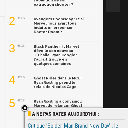
l'abandon de son
extraction shooter ?
2
NEWS
Avengers Doomsday : Et si
Marvel nous avait tous
induits en erreur sur
Doctor Doom ?
3
NEWS
Black Panther 3 : Marvel
dévoile son nouveau
T'Challa, Ryan Coogler
l'aurait trouvé en
quelques semaines
4
NEWS
Ghost Rider dans le MCU :
Ryan Gosling prend le
relais de Nicolas Cage
5
NEWS
Ryan Gosling a convaincu
Marvel de relancer Ghost
Rider avec son propre
A NE PAS RATER AUJOURD'HUI :
pitch ! Explications.
Critique 'Spider-Man Brand New Day' : le