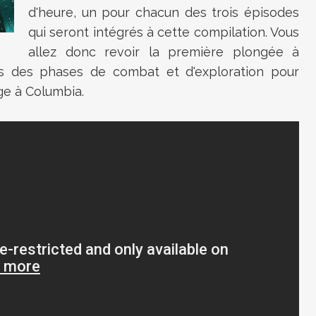
d'heure, un pour chacun des trois épisodes
qui seront intégrés à cette compilation. Vous
allez donc revoir la première plongée à
uis des phases de combat et d'exploration pour
age à Columbia.