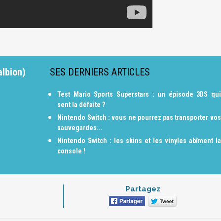
albion)
SES DERNIERS ARTICLES
Test Mario Sports Superstars : un épisode 3DS qui
sent la défaite ?
Nintendo Switch : vous ne pourrez pas transporter vos
sauvegardes...
Nintendo Switch : les skins et les vinyles abîment la
console !
Partagez