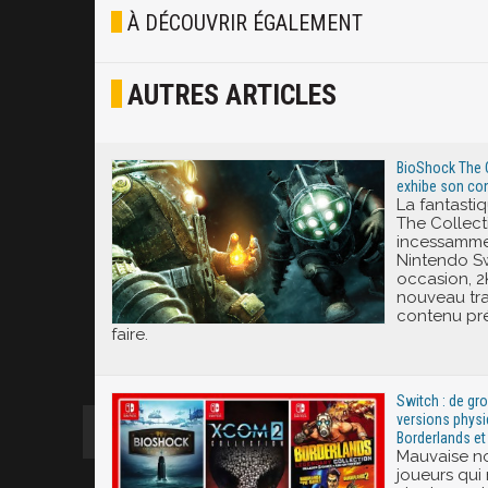
Blasé
À DÉCOUVRIR ÉGALEMENT
Osef
AUTRES ARTICLES
Joyeux
Excité
BioShock The C
exhibe son cont
La fantasti
The Collect
incessamme
Nintendo Sw
occasion, 
nouveau trai
contenu prév
faire.
Switch : de gr
versions physi
Borderlands e
Mauvaise no
joueurs qui