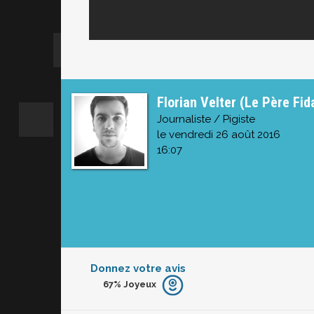
Florian Velter (Le Père Fid
Journaliste / Pigiste
le vendredi 26 août 2016
16:07
Donnez votre avis
67%
Joyeux
Furieux