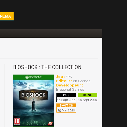
INÉMA
BIOSHOCK : THE COLLECTION
Jeu :
FPS
Editeur :
2K Games
Développeur :
Irrational Games
16 Sept 2016
16 Sept 2016
29 Mai 2020