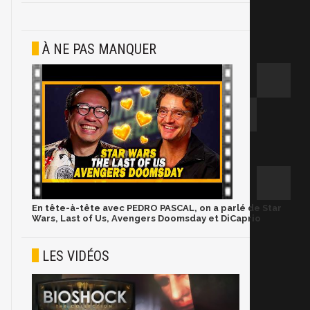
À NE PAS MANQUER
En tête-à-tête avec PEDRO PASCAL, on a parlé de Star
Wars, Last of Us, Avengers Doomsday et DiCaprio
LES VIDÉOS