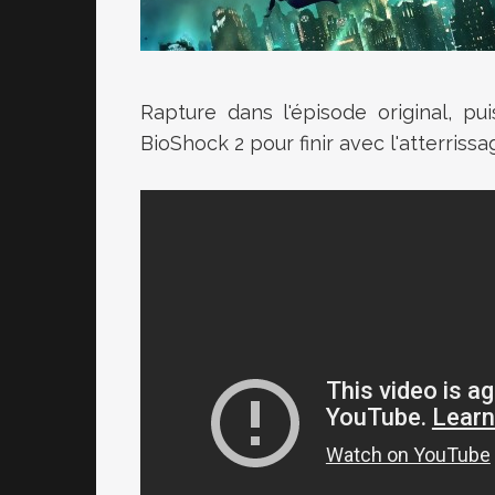
Rapture dans l'épisode original, p
BioShock 2 pour finir avec l'atterriss