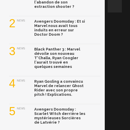
l'abandon de son
extraction shooter ?
2
NEWS
Avengers Doomsday : Et si
Marvel nous avait tous
induits en erreur sur
Doctor Doom ?
3
NEWS
Black Panther 3 : Marvel
dévoile son nouveau
T'Challa, Ryan Coogler
l'aurait trouvé en
quelques semaines
4
NEWS
Ryan Gosling a convaincu
Marvel de relancer Ghost
Rider avec son propre
pitch ! Explications.
5
NEWS
Avengers Doomsday :
Scarlet Witch derrière les
mystérieuses Sorcières
de Latvérie ?