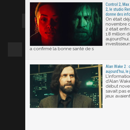
Control 2, Ma
2, le studio Re
donne des inf
On était dé
novembre d
2 était enfi
1.8 million
aujourd'hui,
investisseu
a confirmé la bonne santé de s
Alan Wake 2 : c
aujourd'hui, le 
L'informatio
d'Alan Wak
début nove
savait pas
jeux avaien