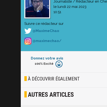
Journaliste / Rédacteur en Che
le lundi 22 mai 2023
10:51
Suivre ce rédacteur sur
@MaximeChao
@maximechao/
Donnez votre avis
100%
Excité
Furieux
Blasé
À DÉCOUVRIR ÉGALEMENT
Osef
AUTRES ARTICLES
Joyeux
Excité