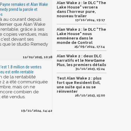
Alan Wake 2 : le DLC "The
x Payne remakes et Alan Wake
Lake House" versera
medy prend la parole et
dans l'horreur pure,
os
nouveau trailer
jà au courant depuis
17/10/2024, 19:17
ernier que Alan Wake
n rentable, grâce à ses
Alan Wake 2 : le DLC "The
 de copies vendues, mais
Lake House" nous
emmènera dans le
 c'est devant ses
monde de Control
rs que le studio Remedy
25/09/2024, 17:14
Alan Wake 2 : deux DLC
12/02/2025, 10:28
narratifs et le NewGame
Plus, les premiers détails
'est 1.8 million de ventes
31/10/2023, 15:24
jeu est enfin rentable
n de la rentabilité
Test Alan Wake 2 : plus
e 2 a été communiquée
fort que Resident Evil,
mbre, mais on ne
une suite qui a su se
 encore combien de
réinventer
26/10/2023, 15:00
t été vendus.
19/11/2024, 14:42