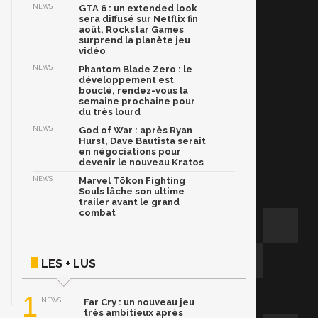
NEWS
GTA 6 : un extended look
sera diffusé sur Netflix fin
août, Rockstar Games
surprend la planète jeu
vidéo
NEWS
Phantom Blade Zero : le
développement est
bouclé, rendez-vous la
semaine prochaine pour
du très lourd
NEWS
God of War : après Ryan
Hurst, Dave Bautista serait
en négociations pour
devenir le nouveau Kratos
NEWS
Marvel Tōkon Fighting
Souls lâche son ultime
trailer avant le grand
combat
LES + LUS
1
NEWS
Far Cry : un nouveau jeu
très ambitieux après