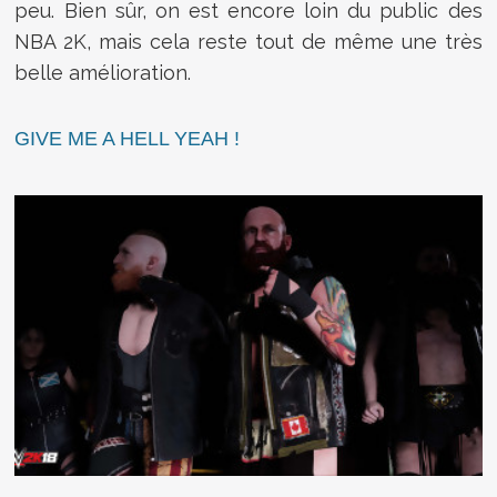
peu. Bien sûr, on est encore loin du public des
NBA 2K, mais cela reste tout de même une très
belle amélioration.
GIVE ME A HELL YEAH !