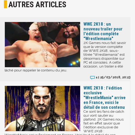
AUTRES ARTICLES
WWE 2K18 : un
nouveau trailer pour
l'édition complète
"Wrestlemania"
2K Games nous fait savoir
que la version complète
de WWE 2K18, sous-
titrée "Wrestlemania" est
désormais disponible sur
PC et consoles. A cette
occasion, un trailer a été
lâché pour rappeler le contenu du jeu.
25/03/2018, 20:23
1 |
WWE 2K18 : l'édition
exclusive
"WrestleMania" arrive
en France, voici le
détail de son contenu
Ce sont les fans de catch
qui vont sauter au
plafond. 2K Games nous
fait en effet savoir que
l'édition exclusive de
WWE 2K18 :