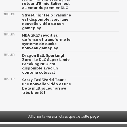
retour d'Ennio Salieri est
au cœur du premier DLC
TRAILER
Street Fighter 6 : Yasmine
est disponible, voici une
nouvelle vidéo de son
gameplay
TRAILER
NBA 2K27 revoit sa
défense et transforme le
système de dunks,
nouveau gameplay
TRAILER
Dragon Ball: Sparking!
Zero : le DLC Super Limit-
Breaking NEO est
disponible avec un
contenu colossal
TRAILER
Crazy Taxi World Tour :
une nouvelle vidéo et une
bêta multijoueur arrive
très bientôt
Afficher la version classique de cette page