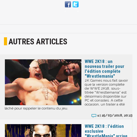
AUTRES ARTICLES
WWE 2K18 : un
nouveau trailer pour
l'édition complète
"Wrestlemania"
2K Games nous fait savoir
que la version complète
de WWE 2K18, sous-
titrée "Wrestlemania" est
désormais disponible sur
PC et consoles. A cette
occasion, un trailer a été
lâché pour rappeler le contenu du jeu.
25/03/2018, 20:23
1 |
WWE 2K18 : l'édition
exclusive
"WrestleMania" arrive