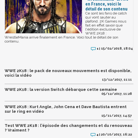
en France, voici le
détail de son contenu
Ce sont les fans de catch
qui vont sauter au
plafond. 2K Games nous
fait en effet savoir que
l'édition exclusive de
WWE 2K18 :
WrestleMania arrive finalement en France. Voici tout le détail de son
contenu.
15/02/2018, 18:04
1 |
WWE 2K18 : le pack de nouveaux mouvements est disponible,
voici la vidéo
13/12/2017, 11:11
WWE 2K18 : la version Switch débarque cette semaine
05/12/2017, 11:28
WWE 2K18 : Kurt Angle, John Cena et Dave Bautista entrent
sur le ring en vidéo
15/11/2017, 14:57
Test WWE 2K18 : l'épisode des changements et du renouveau
? Vraiment ?
20/10/2017, 16:22
4 |