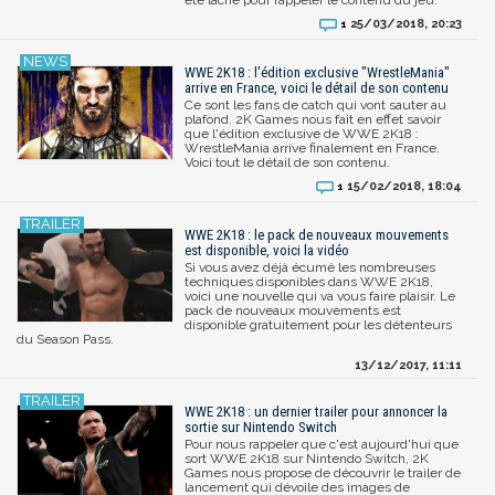
25/03/2018, 20:23
1
WWE 2K18 : l'édition exclusive "WrestleMania"
arrive en France, voici le détail de son contenu
Ce sont les fans de catch qui vont sauter au
plafond. 2K Games nous fait en effet savoir
que l'édition exclusive de WWE 2K18 :
WrestleMania arrive finalement en France.
Voici tout le détail de son contenu.
15/02/2018, 18:04
1
WWE 2K18 : le pack de nouveaux mouvements
est disponible, voici la vidéo
Si vous avez déjà écumé les nombreuses
techniques disponibles dans WWE 2K18,
voici une nouvelle qui va vous faire plaisir. Le
pack de nouveaux mouvements est
disponible gratuitement pour les détenteurs
du Season Pass.
13/12/2017, 11:11
WWE 2K18 : un dernier trailer pour annoncer la
sortie sur Nintendo Switch
Pour nous rappeler que c'est aujourd'hui que
sort WWE 2K18 sur Nintendo Switch, 2K
Games nous propose de découvrir le trailer de
lancement qui dévoile des images de