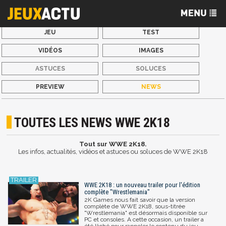
JEU
TEST
VIDÉOS
IMAGES
ASTUCES
SOLUCES
PREVIEW
NEWS
TOUTES LES NEWS WWE 2K18
Tout sur WWE 2K18.
Les infos, actualités, vidéos et astuces ou soluces de WWE 2K18
WWE 2K18 : un nouveau trailer pour l'édition
complète "Wrestlemania"
2K Games nous fait savoir que la version
complète de WWE 2K18, sous-titrée
"Wrestlemania" est désormais disponible sur
PC et consoles. A cette occasion, un trailer a
été lâché pour rappeler le contenu du jeu.