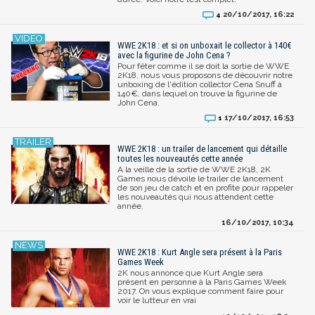
20/10/2017, 16:22
4
WWE 2K18 : et si on unboxait le collector à 140€
avec la figurine de John Cena ?
Pour fêter comme il se doit la sortie de WWE
2K18, nous vous proposons de découvrir notre
unboxing de l'édition collector Cena Snuff à
140€, dans lequel on trouve la figurine de
John Cena.
17/10/2017, 16:53
1
WWE 2K18 : un trailer de lancement qui détaille
toutes les nouveautés cette année
A la veille de la sortie de WWE 2K18, 2K
Games nous dévoile le trailer de lancement
de son jeu de catch et en profite pour rappeler
les nouveautés qui nous attendent cette
année.
16/10/2017, 10:34
WWE 2K18 : Kurt Angle sera présent à la Paris
Games Week
2K nous annonce que Kurt Angle sera
présent en personne à la Paris Games Week
2017. On vous explique comment faire pour
voir le lutteur en vrai