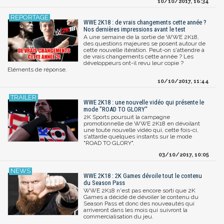
10/10/2017, 16:34
WWE 2K18 : de vrais changements cette année ?
Nos dernières impressions avant le test
A une semaine de la sortie de WWE 2K18,
des questions majeures se posent autour de
cette nouvelle itération. Peut-on s'attendre à
de vrais changements cette année ? Les
développeurs ont-il revu leur copie ?
Eléments de réponse.
10/10/2017, 11:44
WWE 2K18 : une nouvelle vidéo qui présente le
mode "ROAD TO GLORY"
2K Sports poursuit la campagne
promotionnelle de WWE 2K18 en dévoilant
une toute nouvelle vidéo qui, cette fois-ci,
s'attarde quelques instants sur le mode
"ROAD TO GLORY".
03/10/2017, 10:05
WWE 2K18 : 2K Games dévoile tout le contenu
du Season Pass
WWE 2K18 n'est pas encore sorti que 2K
Games a décidé de dévoiler le contenu du
Season Pass et donc des nouveautés qui
arriveront dans les mois qui suivront la
commercialisation du jeu.