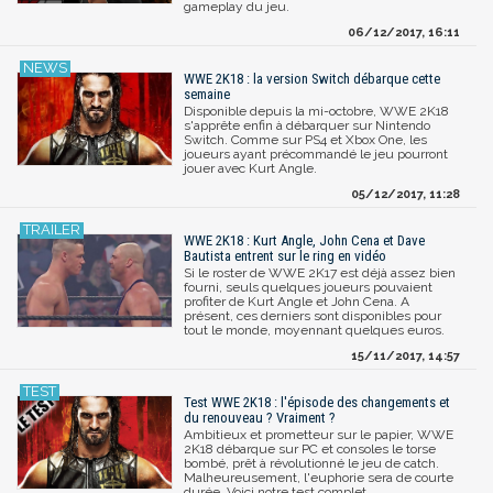
gameplay du jeu.
06/12/2017, 16:11
WWE 2K18 : la version Switch débarque cette
semaine
Disponible depuis la mi-octobre, WWE 2K18
s'apprête enfin à débarquer sur Nintendo
Switch. Comme sur PS4 et Xbox One, les
joueurs ayant précommandé le jeu pourront
jouer avec Kurt Angle.
05/12/2017, 11:28
WWE 2K18 : Kurt Angle, John Cena et Dave
Bautista entrent sur le ring en vidéo
Si le roster de WWE 2K17 est déjà assez bien
fourni, seuls quelques joueurs pouvaient
profiter de Kurt Angle et John Cena. A
présent, ces derniers sont disponibles pour
tout le monde, moyennant quelques euros.
15/11/2017, 14:57
Test WWE 2K18 : l'épisode des changements et
du renouveau ? Vraiment ?
Ambitieux et prometteur sur le papier, WWE
2K18 débarque sur PC et consoles le torse
bombé, prêt à révolutionné le jeu de catch.
Malheureusement, l'euphorie sera de courte
durée. Voici notre test complet.