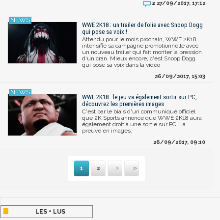
27/09/2017, 17:12
2
WWE 2K18 : un trailer de folie avec Snoop Dogg
qui pose sa voix !
Attendu pour le mois prochain, WWE 2K18
intensifie sa campagne promotionnelle avec
un nouveau trailer qui fait monter la pression
d'un cran. Mieux encore, c'est Snoop Dogg
qui pose sa voix dans la vidéo
26/09/2017, 15:03
WWE 2K18 : le jeu va également sortir sur PC,
découvrez les premières images
C'est par le biais d'un communiqué officiel
que 2K Sports annonce que WWE 2K18 aura
également droit à une sortie sur PC. La
preuve en images.
26/09/2017, 09:10
1
2
Suivante
Dernière
LES + LUS