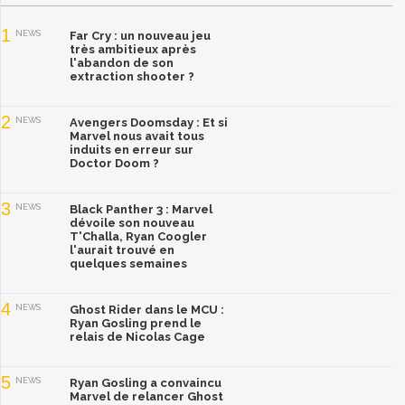
1
NEWS
Far Cry : un nouveau jeu
très ambitieux après
l'abandon de son
extraction shooter ?
2
NEWS
Avengers Doomsday : Et si
Marvel nous avait tous
induits en erreur sur
Doctor Doom ?
3
NEWS
Black Panther 3 : Marvel
dévoile son nouveau
T'Challa, Ryan Coogler
l'aurait trouvé en
quelques semaines
4
NEWS
Ghost Rider dans le MCU :
Ryan Gosling prend le
relais de Nicolas Cage
5
NEWS
Ryan Gosling a convaincu
Marvel de relancer Ghost