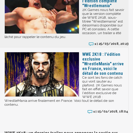
l'édition complète
"Wrestlemania"
2K Games nous fait savoir
que la version complète
de WWE 2K18, sous-
titrée "Wrestlemania" est
désormais disponible sur
PC et consoles. A cette
occasion, un trailer a été
lâché pour rappeler le contenu du jeu.
25/03/2018, 20:23
1 |
WWE 2K18 : l'édition
exclusive
"WrestleMania" arrive
en France, voici le
détail de son contenu
Ce sont les fans de catch
qui vont sauter au
plafond. 2K Games nous
fait en effet savoir que
l'édition exclusive de
WWE 2K18 :
WrestleMania arrive finalement en France. Voici tout le détail de son
contenu.
15/02/2018, 18:04
1 |
WWE 2K18 : un dernier trailer pour annoncer la sortie sur