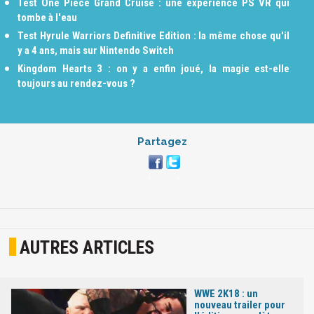
Test One Piece Grand Cruise : une expérience PS VR qui
tombe à l'eau
Test Hyrule Warriors Definitive Edition : la même chose qu'il
y a 4 ans, mais sur Nintendo Switch
Kingdom Hearts 3 : on y a enfin joué, la magie est-elle
toujours au rendez-vous ?
Partagez
AUTRES ARTICLES
WWE 2K18 : un
nouveau trailer pour