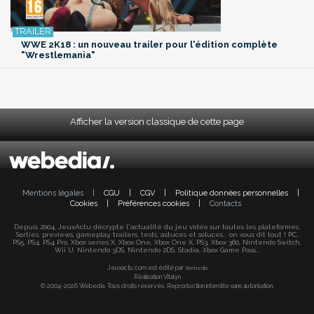
WWE 2K18 : un nouveau trailer pour l'édition complète
"Wrestlemania"
Afficher la version classique de cette page
Mentions légales
|
CGU
|
CGV
|
Politique données personnelles
|
Cookies
|
Préférences cookies
|
Contacts
Depuis 2004, JeuxActu décrypte l'actualité du jeu vidéo sur toutes les plateformes.
Sorties, previews, gameplay, trailers, tests, astuces et soluces... on vous dit tout ! PC,
PS5, PS4, PS4 Pro, Xbox series X, Xbox One, Xbox One X, PS3, Xbox 360, Nintendo Switch,
Wii U, Nintendo 3DS, Nintendo 2DS, Stadia, Xbox Game Pass...
Jeuxactu.com est édité par
Webedia
Réalisation Vitalyn
© 2004-2026 Webedia. Tous droits réservés. Reproduction interdite sans autorisation.