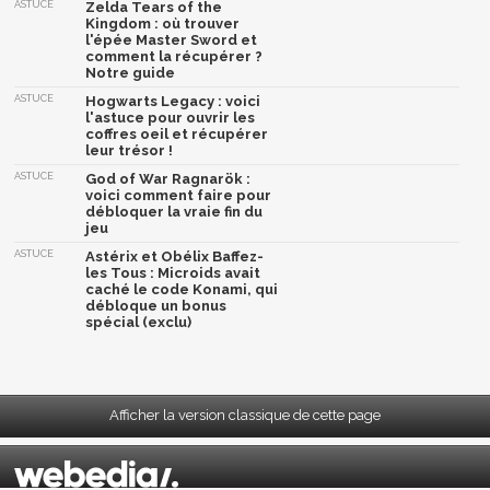
ASTUCE
Zelda Tears of the
Kingdom : où trouver
l'épée Master Sword et
comment la récupérer ?
Notre guide
ASTUCE
Hogwarts Legacy : voici
l'astuce pour ouvrir les
coffres oeil et récupérer
leur trésor !
ASTUCE
God of War Ragnarök :
voici comment faire pour
débloquer la vraie fin du
jeu
ASTUCE
Astérix et Obélix Baffez-
les Tous : Microids avait
caché le code Konami, qui
débloque un bonus
spécial (exclu)
Afficher la version classique de cette page