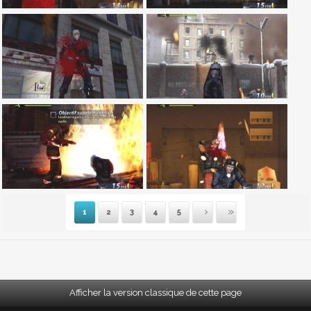
1
2
3
4
5
Suivante
Dernière
Afficher la version classique de cette page