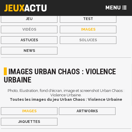
JEU
TEST
VIDÉOS
IMAGES
ASTUCES
SOLUCES
NEWS
IMAGES URBAN CHAOS : VIOLENCE
URBAINE
Photo, Illustration, fond d'écran, image et screenshot Urban Chaos :
Violence Urbaine.
Toutes les images du jeu Urban Chaos : Violence Urbaine
IMAGES
ARTWORKS
JAQUETTES