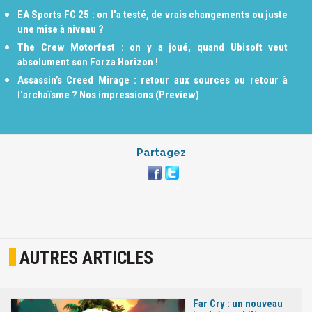
EA Sports FC 25 : on l'a testé, de vrais changements ou juste
une mise à niveau ?
The Crew Motorfest : on y a joué, quand Ubisoft veut
absolument son Forza Horizon !
Assassin’s Creed Mirage : retour aux sources ou retour à
l'archaïsme ? Nos impressions (Preview)
Partagez
AUTRES ARTICLES
Far Cry : un nouveau