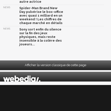
autre actrice
NEWS
Spider-Man Brand New
Day pulvérise le box-office
avec quasi 1 milliard en un
weekend ! Les chiffres de
chaque marché en détails
NEWS
Sony sort enfin du silence
sur la fin des jeux
physiques, mais reste
insensible à la colère des
joueurs...
Afficher la version classique de cette page
Mentions légales
|
CGU
|
CGV
|
Politique données personnelles
|
Cookies
|
Préférences cookies
|
Contacts
Depuis 2004, JeuxActu décrypte l'actualité du jeu vidéo sur toutes les plateformes.
Sorties, previews, gameplay, trailers, tests, astuces et soluces... on vous dit tout ! PC,
PS5, PS4, PS4 Pro, Xbox series X, Xbox One, Xbox One X, PS3, Xbox 360, Nintendo Switch,
Wii U, Nintendo 3DS, Nintendo 2DS, Stadia, Xbox Game Pass...