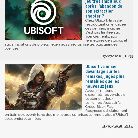
jeu très ambitieux
après l'abandon de
son extraction
shooter ?
Chez Ubisoft, la vaste
restructuration engagée
ces derniers mois ne
s'est pas limitée aux
licenciements, aux
fermetures de studios et
aux annulations de projets : elle a aussi réorganisé les plus grandes
licences.
27/07/2026, 16:35
Ubisoft va miser
davantage sur les
remakes, jugés plus
rentables que les
nouveaux jeux
Avec 3,5 millions
d’exemplaires vendus en
seulement deux
semaines, Assassin’s
Creed Black Flag
Resynced est clairement
en train de devenir l’une des meilleures surprises commerciales d’Ubisoft
ces dernières années.
23/07/2026, 23:54