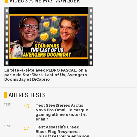
VIDÉOS À NE PAS MANQUER
En tête-à-tête avec PEDRO PASCAL, on a
parlé de Star Wars, Last of Us, Avengers
Doomsday et DiCaprio
AUTRES TESTS
TEST
18
Test SteelSeries Arctis
Nova Pro Omni : le casque
gaming ultime existe-t-il
enfin ?
TEST
17
Test Assassin’s Creed
Black Flag Resynced :
Ubisoft retrouve enfin son