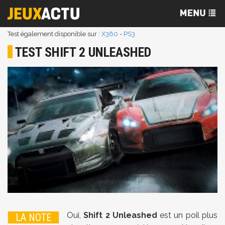
Test également disponible sur :
X360
-
PS3
TEST SHIFT 2 UNLEASHED
Oui,
Shift 2 Unleashed
est un poil plus
LA NOTE