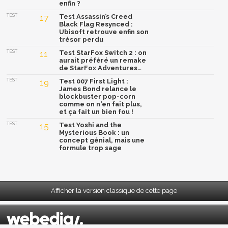
enfin ?
TEST
17
Test Assassin’s Creed
Black Flag Resynced :
Ubisoft retrouve enfin son
trésor perdu
TEST
11
Test StarFox Switch 2 : on
aurait préféré un remake
de StarFox Adventures…
TEST
19
Test 007 First Light :
James Bond relance le
blockbuster pop-corn
comme on n'en fait plus,
et ça fait un bien fou !
TEST
15
Test Yoshi and the
Mysterious Book : un
concept génial, mais une
formule trop sage
Afficher la version classique de cette page