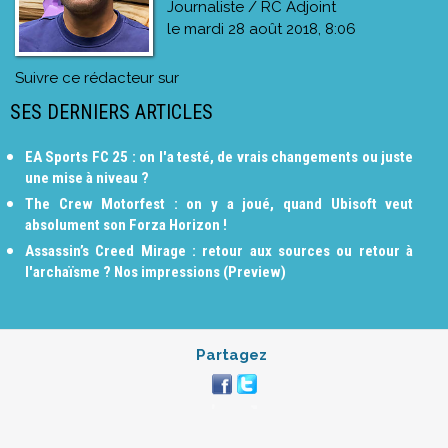
Journaliste / RC Adjoint
le
mardi 28 août 2018, 8:06
Suivre ce rédacteur sur
SES DERNIERS ARTICLES
EA Sports FC 25 : on l'a testé, de vrais changements ou juste
une mise à niveau ?
The Crew Motorfest : on y a joué, quand Ubisoft veut
absolument son Forza Horizon !
Assassin’s Creed Mirage : retour aux sources ou retour à
l'archaïsme ? Nos impressions (Preview)
Partagez