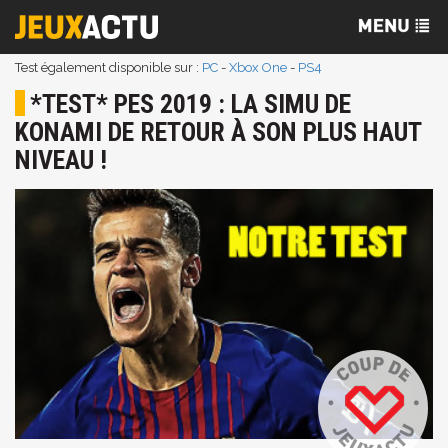
Test également disponible sur :
PC
-
Xbox One
-
PS4
*TEST* PES 2019 : LA SIMU DE
KONAMI DE RETOUR À SON PLUS HAUT
NIVEAU !