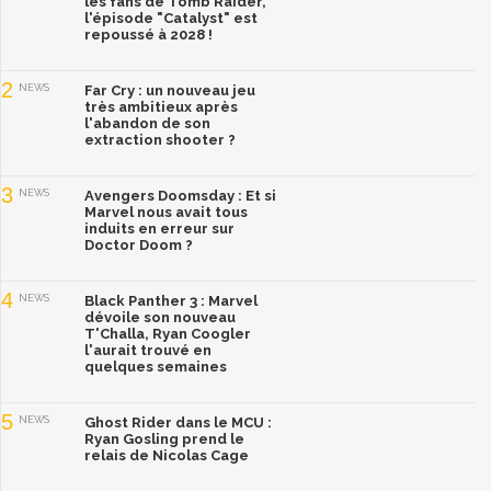
les fans de Tomb Raider,
l'épisode "Catalyst" est
repoussé à 2028 !
2
NEWS
Far Cry : un nouveau jeu
très ambitieux après
l'abandon de son
extraction shooter ?
3
NEWS
Avengers Doomsday : Et si
Marvel nous avait tous
induits en erreur sur
Doctor Doom ?
4
NEWS
Black Panther 3 : Marvel
dévoile son nouveau
T'Challa, Ryan Coogler
l'aurait trouvé en
quelques semaines
5
NEWS
Ghost Rider dans le MCU :
Ryan Gosling prend le
relais de Nicolas Cage