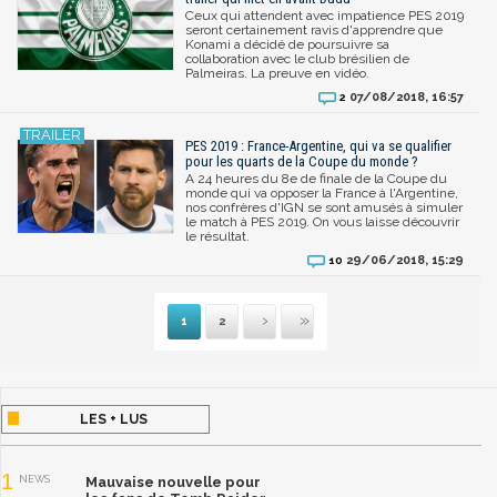
Ceux qui attendent avec impatience PES 2019
seront certainement ravis d'apprendre que
Konami a décidé de poursuivre sa
collaboration avec le club brésilien de
Palmeiras. La preuve en vidéo.
07/08/2018, 16:57
2
PES 2019 : France-Argentine, qui va se qualifier
pour les quarts de la Coupe du monde ?
A 24 heures du 8e de finale de la Coupe du
monde qui va opposer la France à l'Argentine,
nos confrères d'IGN se sont amusés à simuler
le match à PES 2019. On vous laisse découvrir
le résultat.
29/06/2018, 15:29
10
1
2
Suivante
Dernière
LES + LUS
1
NEWS
Mauvaise nouvelle pour