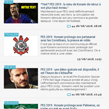
*Test* PES 2019 : la simu de Konami de retour à
son plus haut niveau !
Maintenant que PES s’est définitivement
réconcilié avec ses fans, la simulation de
Konami déroule son jeu comme à la grande
époque. Une leçon de football.
28/08/2018, 08:06
44
PES 2019 : Konami prolonge son partenariat
avec les Corinthians, la preuve en vidéo
C'est par le biais d'un communiqué officiel
que Konami annonce avoir prolongé son
partenariat exclusif avec les Corinthians. On a
même droit à une vidéo.
13/08/2018, 12:51
PES 2019 : une démo gratuite est disponible, il
est l'heure de s'échauffer
Depuis toujours, le duel Pro Evolution Soccer
/ FIFA fait rage chaque année et pour 2019,
l'affrontement commence dès maintenant
pour PES 2019 : Konami vient de publier une
démo gratuite au téléchargement !
08/08/2018, 10:49
11
PES 2019 : Konami prolonge avec Palmeiras, un
trailer qui met en avant Dudu