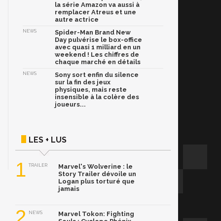
la série Amazon va aussi à
remplacer Atreus et une
autre actrice
NEWS
Spider-Man Brand New
Day pulvérise le box-office
avec quasi 1 milliard en un
weekend ! Les chiffres de
chaque marché en détails
NEWS
Sony sort enfin du silence
sur la fin des jeux
physiques, mais reste
insensible à la colère des
joueurs...
LES + LUS
1
TRAILER
Marvel's Wolverine : le
Story Trailer dévoile un
Logan plus torturé que
jamais
2
NEWS
Marvel Tokon: Fighting