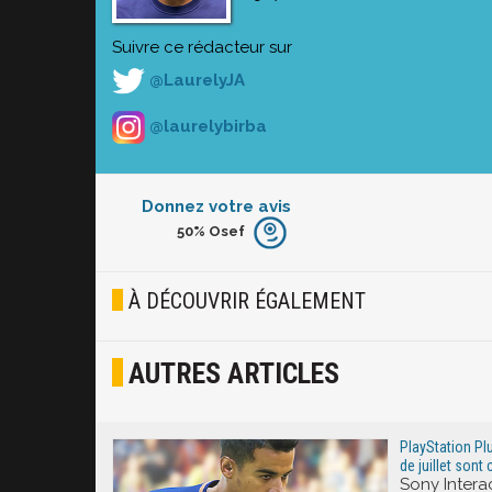
Suivre ce rédacteur sur
@LaurelyJA
@laurelybirba
Donnez votre avis
50%
Osef
Furieux
Blasé
À DÉCOUVRIR ÉGALEMENT
Osef
AUTRES ARTICLES
Joyeux
Excité
PlayStation Plu
de juillet sont
Sony Intera