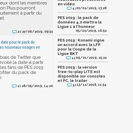
 jeux dont les membres
en vidéo
ion Plus pourront
07/02/2019, 13:28
1 |
tuitement à partir du
et.
PES 2019 : le pack de
données 4.0 mettra la
Ligue 1 à l'honneur
05/02/2019, 16:52
27/06/2019, 09:51
2 |
PES 2019 : Konami signe
 date pour le pack de
un accord avec la LFP
des nouveaux visages en
pour la Coupe de la
Ligue BKT
 biais de Twitter que
09/01/2019, 15:22
1 |
oilé la date à partir
 les fans de PES 2019
PES 2019 : la version
free-to-play LITE est
ofiter du pack de
disponible sur consoles
0.
et PC, le trailer
13/12/2018, 11:34
3 |
28/05/2019, 14:20
1 |