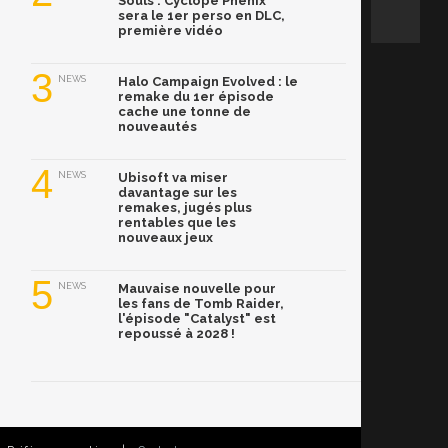
Souls : Cyclope Phénix
sera le 1er perso en DLC,
première vidéo
3
NEWS
Halo Campaign Evolved : le
remake du 1er épisode
cache une tonne de
nouveautés
4
NEWS
Ubisoft va miser
davantage sur les
remakes, jugés plus
rentables que les
nouveaux jeux
5
NEWS
Mauvaise nouvelle pour
les fans de Tomb Raider,
l'épisode "Catalyst" est
repoussé à 2028 !