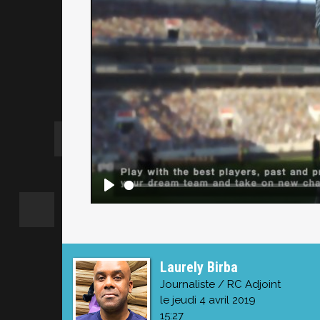
Laurely Birba
Journaliste / RC Adjoint
le jeudi 4 avril 2019
15:27