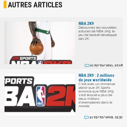
AUTRES ARTICLES
NBA 2K9
Découvrez les nouvelles
astuces de NBA 2K9, le
jeu de basket développé
pas 2K.
07/02/2011, 10:18
2 |
NBA 2K9 : 2 millions
de jeux worldwide
C'est avec un immense
plaisir que 2K Sports
annonce que NBA 2K9
s'est écoulé à plus de
deux millions
d'exemplaires dans le
monde.
03/07/2009, 15:37
3 |