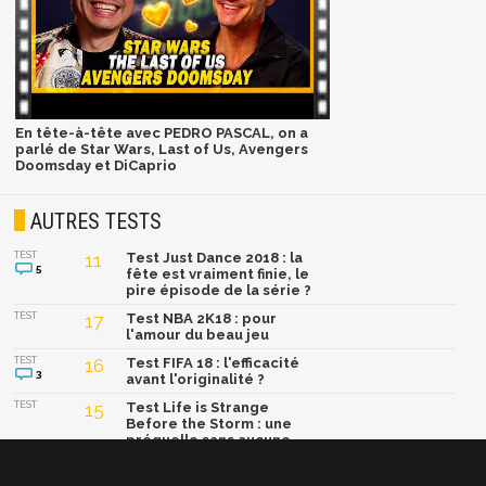
En tête-à-tête avec PEDRO PASCAL, on a
parlé de Star Wars, Last of Us, Avengers
Doomsday et DiCaprio
AUTRES TESTS
TEST
11
Test Just Dance 2018 : la
5
fête est vraiment finie, le
pire épisode de la série ?
TEST
17
Test NBA 2K18 : pour
l'amour du beau jeu
TEST
16
Test FIFA 18 : l'efficacité
3
avant l'originalité ?
TEST
15
Test Life is Strange
Before the Storm : une
préquelle sans aucune
séquelle ?
TEST
Test Skylanders