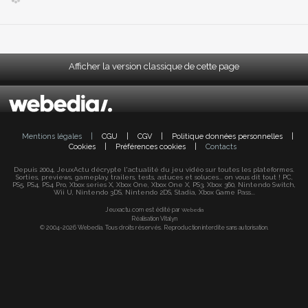
Afficher la version classique de cette page
Mentions légales
|
CGU
|
CGV
|
Politique données personnelles
|
Cookies
|
Préférences cookies
|
Contacts
Depuis 2004, JeuxActu décrypte l'actualité du jeu vidéo sur toutes les plateformes.
Sorties, previews, gameplay, trailers, tests, astuces et soluces... on vous dit tout ! PC,
PS5, PS4, PS4 Pro, Xbox series X, Xbox One, Xbox One X, PS3, Xbox 360, Nintendo Switch,
Wii U, Nintendo 3DS, Nintendo 2DS, Stadia, Xbox Game Pass...
Jeuxactu.com est édité par
Webedia
Réalisation Vitalyn
© 2004-2026 Webedia. Tous droits réservés. Reproduction interdite sans autorisation.