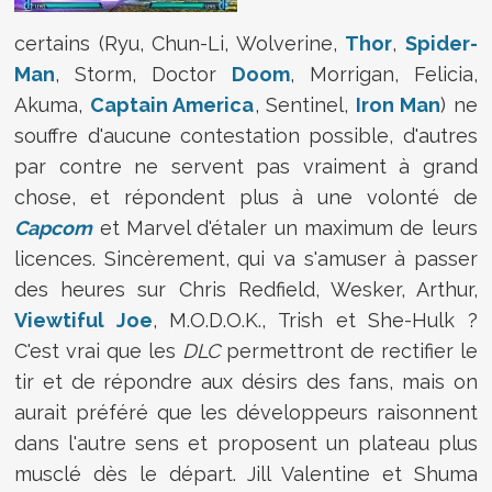
certains (Ryu, Chun-Li, Wolverine,
Thor
,
Spider-
Man
, Storm, Doctor
Doom
, Morrigan, Felicia,
Akuma,
Captain America
, Sentinel,
Iron Man
) ne
souffre d'aucune contestation possible, d'autres
par contre ne servent pas vraiment à grand
chose, et répondent plus à une volonté de
Capcom
et Marvel d'étaler un maximum de leurs
licences. Sincèrement, qui va s'amuser à passer
des heures sur Chris Redfield, Wesker, Arthur,
Viewtiful Joe
, M.O.D.O.K., Trish et She-Hulk ?
C'est vrai que les
DLC
permettront de rectifier le
tir et de répondre aux désirs des fans, mais on
aurait préféré que les développeurs raisonnent
dans l'autre sens et proposent un plateau plus
musclé dès le départ. Jill Valentine et Shuma