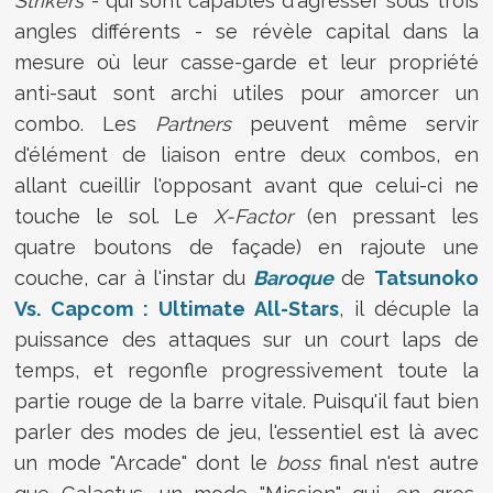
Strikers
- qui sont capables d'agresser sous trois
angles différents - se révèle capital dans la
mesure où leur casse-garde et leur propriété
anti-saut sont archi utiles pour amorcer un
combo. Les
Partners
peuvent même servir
d'élément de liaison entre deux combos, en
allant cueillir l'opposant avant que celui-ci ne
touche le sol. Le
X-Factor
(en pressant les
quatre boutons de façade) en rajoute une
couche, car à l'instar du
Baroque
de
Tatsunoko
Vs. Capcom : Ultimate All-Stars
, il décuple la
puissance des attaques sur un court laps de
temps, et regonfle progressivement toute la
partie rouge de la barre vitale. Puisqu'il faut bien
parler des modes de jeu, l'essentiel est là avec
un mode "Arcade" dont le
boss
final n'est autre