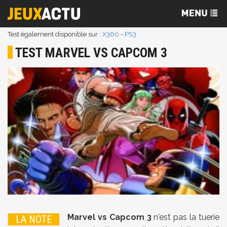
Test également disponible sur :
X360
-
PS3
TEST MARVEL VS CAPCOM 3
Marvel vs Capcom 3
n'est pas la tuerie
LA NOTE