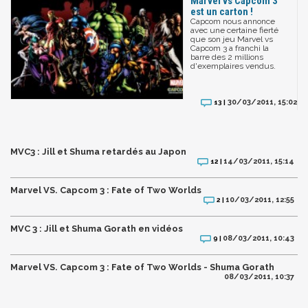
Marvel vs Capcom 3
est un carton !
Capcom nous annonce
avec une certaine fierté
que son jeu Marvel vs
Capcom 3 a franchi la
barre des 2 millions
d'exemplaires vendus.
30/03/2011, 15:02
13 |
MVC3 : Jill et Shuma retardés au Japon
14/03/2011, 15:14
12 |
Marvel VS. Capcom 3 : Fate of Two Worlds
10/03/2011, 12:55
2 |
MVC 3 : Jill et Shuma Gorath en vidéos
08/03/2011, 10:43
9 |
Marvel VS. Capcom 3 : Fate of Two Worlds - Shuma Gorath
08/03/2011, 10:37