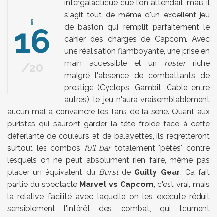
intergalactique que l'on attendait, mais il
s'agit tout de même d'un excellent jeu
16
de baston qui remplit parfaitement le
cahier des charges de Capcom. Avec
une réalisation flamboyante, une prise en
main accessible et un
roster
riche
20
malgré l'absence de combattants de
prestige (Cyclops, Gambit, Cable entre
autres), le jeu n'aura vraisemblablement
aucun mal à convaincre les fans de la série. Quant aux
puristes qui sauront garder la tête froide face à cette
déferlante de couleurs et de balayettes, ils regretteront
surtout les combos
full bar
totalement "pétés" contre
lesquels on ne peut absolument rien faire, même pas
placer un équivalent du
Burst
de
Guilty Gear
. Ca fait
partie du spectacle
Marvel vs Capcom
, c'est vrai, mais
la relative facilité avec laquelle on les exécute réduit
sensiblement l'intérêt des combat, qui tournent