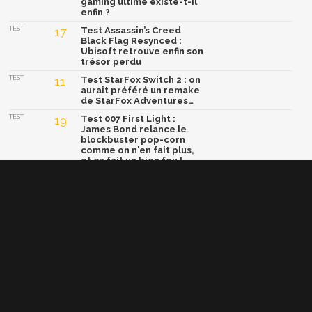
gaming ultime existe-t-il
enfin ?
TEST
17
Test Assassin’s Creed
Black Flag Resynced :
Ubisoft retrouve enfin son
trésor perdu
TEST
11
Test StarFox Switch 2 : on
aurait préféré un remake
de StarFox Adventures…
TEST
19
Test 007 First Light :
James Bond relance le
blockbuster pop-corn
comme on n'en fait plus,
et ça fait un bien fou !
TEST
15
Test Yoshi and the
Mysterious Book : un
concept génial, mais une
formule trop sage
Afficher la version classique de cette page