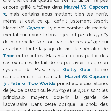
une chance sur quatre de s'en sortir. On n'a pas
encore grillé d'
infinite
dans
Marvel VS. Capcom
3
, mais certains abus mettent bien les nerfs,
même si c'est ce qui définit justement l'esprit
Marvel VS.
Capcom
. Il y a des combos de malade
mental qui traînent dans le jeu, et pas des 5
hits
de maternelle. Non, on parle de ces
full bar
qui
arrachent toute la jauge de vie ; la spécialité de
Thor
entre autres. Mais même sans parler des
cas extrêmes, le fait de ne pas avoir intégré un
système de
Burst
style
Guilty Gear
ferme
complètement les combats.
Marvel VS. Capcom
3 : Fate of Two Worlds
prend alors des allures
de jeu de baston où le
zoning
et le
spam
sont les
principaux moyens d'ouvrir la garde de
l'adversaire. Dans cette optique, le choix des