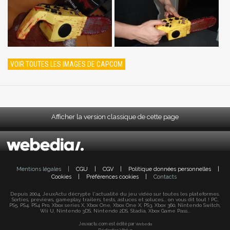
VOIR TOUTES LES IMAGES DE CAPCOM
Afficher la version classique de cette page
Mentions légales
|
CGU
|
CGV
|
Politique données personnelles
|
Cookies
|
Préférences cookies
|
Contacts
Depuis 2004, JeuxActu décrypte l'actualité du jeu vidéo sur toutes les plateformes.
Sorties, previews, gameplay, trailers, tests, astuces et soluces... on vous dit tout ! PC,
PS5, PS4, PS4 Pro, Xbox series X, Xbox One, Xbox One X, PS3, Xbox 360, Nintendo Switch,
Wii U, Nintendo 3DS, Nintendo 2DS, Stadia, Xbox Game Pass...
Jeuxactu.com est édité par
Webedia