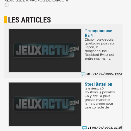
RÉAGISSEZ A PROPOS DE CAPCOM
LES ARTICLES
Tronçonneuse
RE 4
Disponible depuis
quelques jours au
Japon, la
tronçonneuse
Resident Evil 4 est
entre nos mains.
01/04/2005, 17:51
18 |
Steel Battalion
3 leviers, 40
boutons, 3 pédales :
Ca y est, la plus
grosse manette
jamais créée pour
une console de
09/07/2003, 22:36
2 |