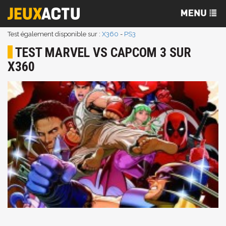
Test également disponible sur :
X360
-
PS3
TEST MARVEL VS CAPCOM 3 SUR
X360