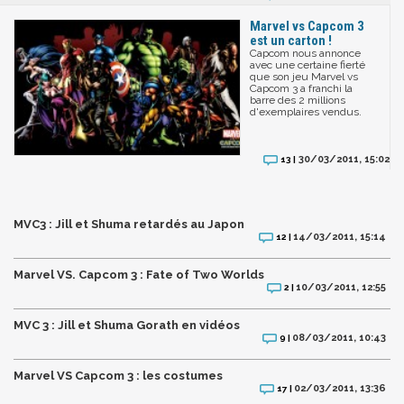
Marvel vs Capcom 3
est un carton !
Capcom nous annonce
avec une certaine fierté
que son jeu Marvel vs
Capcom 3 a franchi la
barre des 2 millions
d'exemplaires vendus.
30/03/2011, 15:02
13 |
MVC3 : Jill et Shuma retardés au Japon
14/03/2011, 15:14
12 |
Marvel VS. Capcom 3 : Fate of Two Worlds
10/03/2011, 12:55
2 |
MVC 3 : Jill et Shuma Gorath en vidéos
08/03/2011, 10:43
9 |
Marvel VS Capcom 3 : les costumes
02/03/2011, 13:36
17 |