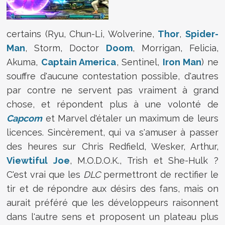
certains (Ryu, Chun-Li, Wolverine,
Thor
,
Spider-
Man
, Storm, Doctor
Doom
, Morrigan, Felicia,
Akuma,
Captain America
, Sentinel,
Iron Man
) ne
souffre d'aucune contestation possible, d'autres
par contre ne servent pas vraiment à grand
chose, et répondent plus à une volonté de
Capcom
et Marvel d'étaler un maximum de leurs
licences. Sincèrement, qui va s'amuser à passer
des heures sur Chris Redfield, Wesker, Arthur,
Viewtiful Joe
, M.O.D.O.K., Trish et She-Hulk ?
C'est vrai que les
DLC
permettront de rectifier le
tir et de répondre aux désirs des fans, mais on
aurait préféré que les développeurs raisonnent
dans l'autre sens et proposent un plateau plus