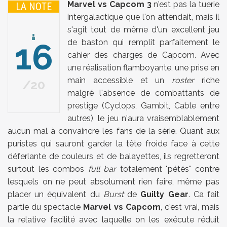
Marvel vs Capcom 3
n'est pas la tuerie
LA NOTE
intergalactique que l'on attendait, mais il
s'agit tout de même d'un excellent jeu
16
de baston qui remplit parfaitement le
cahier des charges de Capcom. Avec
une réalisation flamboyante, une prise en
main accessible et un
roster
riche
20
malgré l'absence de combattants de
prestige (Cyclops, Gambit, Cable entre
autres), le jeu n'aura vraisemblablement
aucun mal à convaincre les fans de la série. Quant aux
puristes qui sauront garder la tête froide face à cette
déferlante de couleurs et de balayettes, ils regretteront
surtout les combos
full bar
totalement "pétés" contre
lesquels on ne peut absolument rien faire, même pas
placer un équivalent du
Burst
de
Guilty Gear
. Ca fait
partie du spectacle
Marvel vs Capcom
, c'est vrai, mais
la relative facilité avec laquelle on les exécute réduit