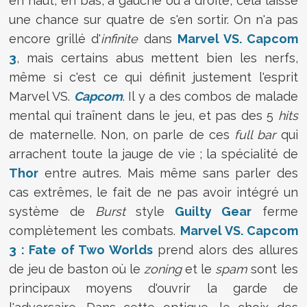
en haut, en bas, à gauche ou à droite, cela laisse
une chance sur quatre de s'en sortir. On n'a pas
encore grillé d'
infinite
dans
Marvel VS. Capcom
3
, mais certains abus mettent bien les nerfs,
même si c'est ce qui définit justement l'esprit
Marvel VS.
Capcom
. Il y a des combos de malade
mental qui traînent dans le jeu, et pas des 5
hits
de maternelle. Non, on parle de ces
full bar
qui
arrachent toute la jauge de vie ; la spécialité de
Thor
entre autres. Mais même sans parler des
cas extrêmes, le fait de ne pas avoir intégré un
système de
Burst
style
Guilty Gear
ferme
complètement les combats.
Marvel VS. Capcom
3 : Fate of Two Worlds
prend alors des allures
de jeu de baston où le
zoning
et le
spam
sont les
principaux moyens d'ouvrir la garde de