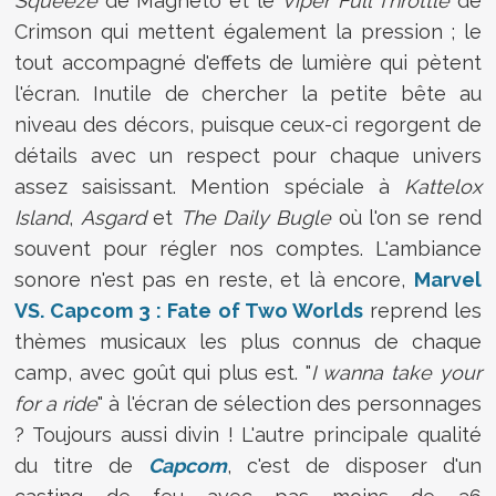
Squeeze
de Magnéto et le
Viper Full Throttle
de
Crimson qui mettent également la pression ; le
tout accompagné d'effets de lumière qui pètent
l'écran. Inutile de chercher la petite bête au
niveau des décors, puisque ceux-ci regorgent de
détails avec un respect pour chaque univers
assez saisissant. Mention spéciale à
Kattelox
Island
,
Asgard
et
The Daily Bugle
où l'on se rend
souvent pour régler nos comptes. L'ambiance
sonore n'est pas en reste, et là encore,
Marvel
VS. Capcom 3 : Fate of Two Worlds
reprend les
thèmes musicaux les plus connus de chaque
camp, avec goût qui plus est. "
I wanna take your
for a ride
" à l'écran de sélection des personnages
? Toujours aussi divin ! L'autre principale qualité
du titre de
Capcom
, c'est de disposer d'un