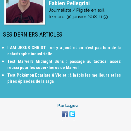
Fabien Pellegrini
Journaliste / Pigiste en exil
le
mardi 30 janvier 2018, 11:53
SES DERNIERS ARTICLES
I AM JESUS CHRIST : on y a joué et on n'est pas loin de la
catastrophe industrielle
Test Marvel’s Midnight Suns : passage au tactical assez
réussi pour les super-héros de Marvel
Test Pokémon Ecarlate & Violet : à la fois les meilleurs et les
pires épisodes de la saga
Partagez