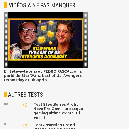
VIDÉOS À NE PAS MANQUER
En tête-à-tête avec PEDRO PASCAL, on a
parlé de Star Wars, Last of Us, Avengers
Doomsday et DiCaprio
AUTRES TESTS
TEST
18
Test SteelSeries Arctis
Nova Pro Omni : le casque
gaming ultime existe-t-il
enfin ?
TEST
17
Test Assassin’s Creed