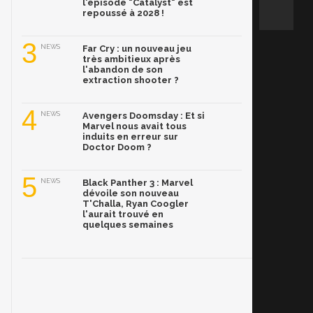
l'épisode "Catalyst" est
repoussé à 2028 !
3
NEWS
Far Cry : un nouveau jeu
très ambitieux après
l'abandon de son
extraction shooter ?
4
NEWS
Avengers Doomsday : Et si
Marvel nous avait tous
induits en erreur sur
Doctor Doom ?
5
NEWS
Black Panther 3 : Marvel
dévoile son nouveau
T'Challa, Ryan Coogler
l'aurait trouvé en
quelques semaines