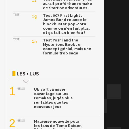
11
aurait préféré un remake
de StarFox Adventures…
TEST
19
Test 007 First Light :
James Bond relance le
blockbuster pop-corn
comme on n'en fait plus,
et ça fait un bien fou !
TEST
15
Test Yoshi and the
Mysterious Book : un
concept génial, mais une
formule trop sage
LES + LUS
1
NEWS
Ubisoft va miser
davantage sur les
remakes, jugés plus
rentables que les
nouveaux jeux
2
NEWS
Mauvaise nouvelle pour
les fans de Tomb Raider,