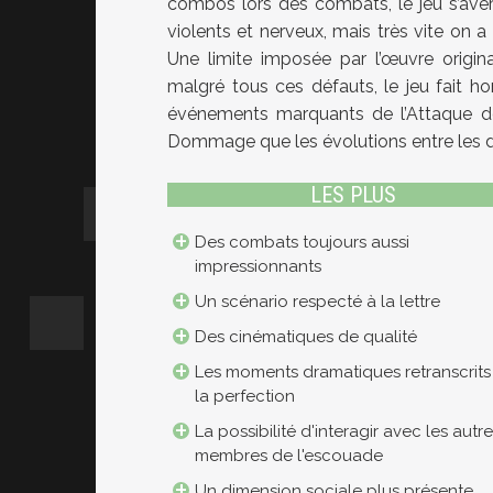
combos lors des combats, le jeu s’avère
violents et nerveux, mais très vite on 
Une limite imposée par l’œuvre origin
malgré tous ces défauts, le jeu fait h
événements marquants de l’Attaque des
Dommage que les évolutions entre les d
LES PLUS
Des combats toujours aussi
impressionnants
Un scénario respecté à la lettre
Des cinématiques de qualité
Les moments dramatiques retranscrits
la perfection
La possibilité d'interagir avec les autr
membres de l'escouade
Un dimension sociale plus présente