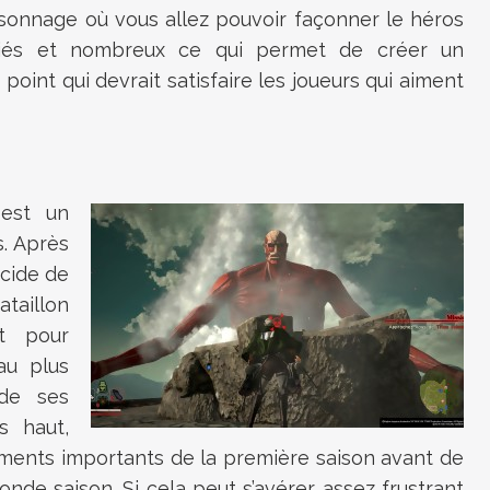
rsonnage où vous allez pouvoir façonner le héros
riés et nombreux ce qui permet de créer un
int qui devrait satisfaire les joueurs qui aiment
 est un
s. Après
écide de
aillon
it pour
au plus
de ses
s haut,
oments importants de la première saison avant de
nde saison. Si cela peut s’avérer assez frustrant