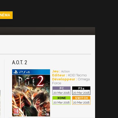
INÉMA
A.O.T. 2
h
Jeu :
Action
Editeur :
KOEI Tecmo
Développeur :
Omega
Force
20 Mar 2018
20 Mar 2018
20 Mar 2018
20 Mar 2018