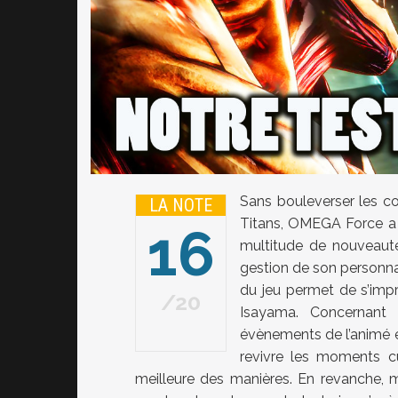
Sans bouleverser les co
LA NOTE
Titans, OMEGA Force a 
16
multitude de nouveautés
gestion de son personna
du jeu permet de s’impr
20
Isayama. Concernant 
évènements de l’animé e
revivre les moments c
meilleure des manières. En revanche, m