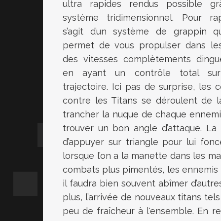
ultra rapides rendus possible g
système tridimensionnel. Pour rap
s’agit d’un système de grappin q
permet de vous propulser dans les
des vitesses complètements dingu
en ayant un contrôle total sur
trajectoire. Ici pas de surprise, les
contre les Titans se déroulent de 
trancher la nuque de chaque ennemi, 
trouver un bon angle d’attaque. La 
d’appuyer sur triangle pour lui fo
lorsque l’on a la manette dans les mai
combats plus pimentés, les ennemis l
il faudra bien souvent abîmer d’autres
plus, l’arrivée de nouveaux titans tel
peu de fraîcheur à l'ensemble. En re