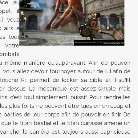
râce au
pel, il
ui vous
 airs à
es tout
 votre
 combats
la même manière qu'auparavant. Afin de pouvoir
vous allez devoir tournoyer autour de lui afin de
touche R1 permet de locker sa cible et il suffit
ncer dessus. La mécanique est assez simple mais
ns, c’est tout simplement jouissif. Pour rendre les
es plus forts ne peuvent être tués en un coup et
 parties de leur corps afin de pouvoir en finir. De
s que le titan bestial et le titan cuirassé amène un
vanche, la caméra est toujours aussi capricieuse