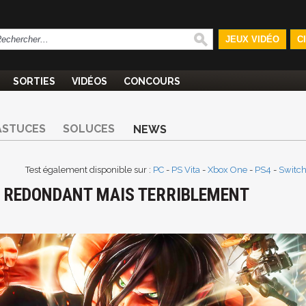
JEUX VIDÉO
C
SORTIES
VIDÉOS
CONCOURS
ASTUCES
SOLUCES
NEWS
Test également disponible sur :
PC
-
PS Vita
-
Xbox One
-
PS4
-
Switc
 : REDONDANT MAIS TERRIBLEMENT