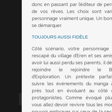
donc en passant par l’éditeur de pe
de vos rêves. Les choix sont va
personnage vraiment unique. Un bon po
se démarquer.
TOUJOURS AUSSI FIDÈLE
Côté scénario, votre personnage
rescapé du village d’Eren et ses ami
avoir lui aussi perdu ses parents, il d
rejoindre le rejoindre le Bat
d’Exploration. Un prétexte parfa
suivre les évènements du manga 
près tout en évoluant au côté 
protagonistes. Comme évoqué plu
vous allez devoir revivre tous les m
pouvoir embrayer sur ceux de la seco