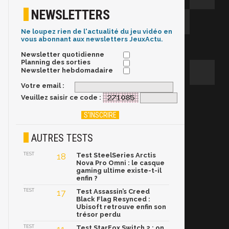
NEWSLETTERS
Ne loupez rien de l'actualité du jeu vidéo en
vous abonnant aux newsletters JeuxActu.
Newsletter quotidienne
Planning des sorties
Newsletter hebdomadaire
Votre email :
Veuillez saisir ce code :
AUTRES TESTS
TEST
18
Test SteelSeries Arctis
Nova Pro Omni : le casque
gaming ultime existe-t-il
enfin ?
TEST
17
Test Assassin’s Creed
Black Flag Resynced :
Ubisoft retrouve enfin son
trésor perdu
TEST
Test StarFox Switch 2 : on