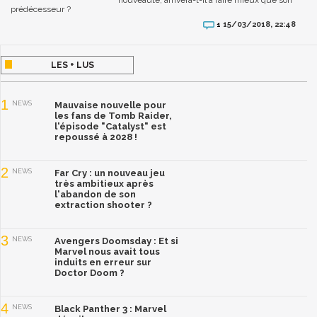
prédécesseur ?
15/03/2018, 22:48
1
LES + LUS
1
NEWS
Mauvaise nouvelle pour
les fans de Tomb Raider,
l'épisode "Catalyst" est
repoussé à 2028 !
2
NEWS
Far Cry : un nouveau jeu
très ambitieux après
l'abandon de son
extraction shooter ?
3
NEWS
Avengers Doomsday : Et si
Marvel nous avait tous
induits en erreur sur
Doctor Doom ?
4
NEWS
Black Panther 3 : Marvel