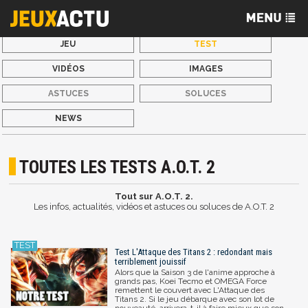
JEU
TEST
VIDÉOS
IMAGES
ASTUCES
SOLUCES
NEWS
TOUTES LES TESTS A.O.T. 2
Tout sur A.O.T. 2.
Les infos, actualités, vidéos et astuces ou soluces de A.O.T. 2
Test L'Attaque des Titans 2 : redondant mais
terriblement jouissif
Alors que la Saison 3 de l'anime approche à
grands pas, Koei Tecmo et OMEGA Force
remettent le couvert avec L'Attaque des
Titans 2. Si le jeu débarque avec son lot de
nouveauté, arrivera-t-il à faire mieux que son