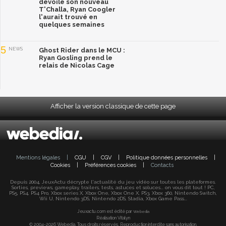
dévoile son nouveau
T'Challa, Ryan Coogler
l'aurait trouvé en
quelques semaines
5
NEWS
Ghost Rider dans le MCU :
Ryan Gosling prend le
relais de Nicolas Cage
Afficher la version classique de cette page
Mentions légales
|
CGU
|
CGV
|
Politique données personnelles
|
Cookies
|
Préférences cookies
|
Contacts
Depuis 2004, JeuxActu décrypte l'actualité du jeu vidéo sur toutes les plateformes.
Sorties, previews, gameplay, trailers, tests, astuces et soluces... on vous dit tout ! PC,
PS5, PS4, PS4 Pro, Xbox series X, Xbox One, Xbox One X, PS3, Xbox 360, Nintendo Switch,
Wii U, Nintendo 3DS, Nintendo 2DS, Stadia, Xbox Game Pass...
Jeuxactu.com est édité par
Webedia
Réalisation Vitalyn
© 2004-2026 Webedia. Tous droits réservés. Reproduction interdite sans autorisation.