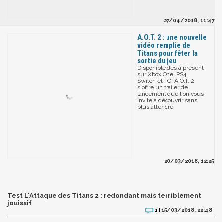
27/04/2018, 11:47
A.O.T. 2 : une nouvelle
vidéo remplie de
Titans pour fêter la
sortie du jeu
Disponible dès à présent
sur Xbox One, PS4,
Switch et PC, A.O.T. 2
s'offre un trailer de
lancement que l'on vous
invite à découvrir sans
plus attendre.
20/03/2018, 12:25
Test L'Attaque des Titans 2 : redondant mais terriblement
jouissif
15/03/2018, 22:48
1 |