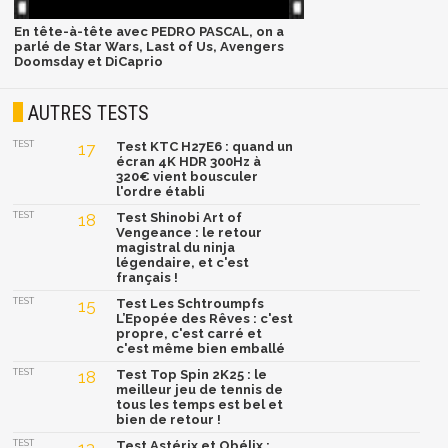
En tête-à-tête avec PEDRO PASCAL, on a
parlé de Star Wars, Last of Us, Avengers
Doomsday et DiCaprio
AUTRES TESTS
TEST
17
Test KTC H27E6 : quand un
écran 4K HDR 300Hz à
320€ vient bousculer
l'ordre établi
TEST
18
Test Shinobi Art of
Vengeance : le retour
magistral du ninja
légendaire, et c'est
français !
TEST
15
Test Les Schtroumpfs
L’Epopée des Rêves : c'est
propre, c'est carré et
c'est même bien emballé
TEST
18
Test Top Spin 2K25 : le
meilleur jeu de tennis de
tous les temps est bel et
bien de retour !
TEST
Test Astérix et Obélix :