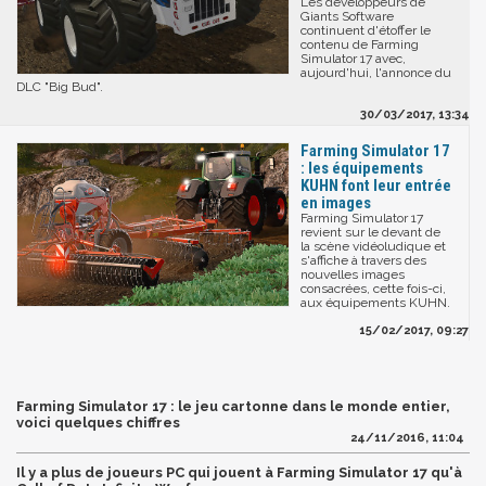
Les développeurs de
Giants Software
continuent d'étoffer le
contenu de Farming
Simulator 17 avec,
aujourd'hui, l'annonce du
DLC "Big Bud".
30/03/2017, 13:34
Farming Simulator 17
: les équipements
KUHN font leur entrée
en images
Farming Simulator 17
revient sur le devant de
la scène vidéoludique et
s'affiche à travers des
nouvelles images
consacrées, cette fois-ci,
aux équipements KUHN.
15/02/2017, 09:27
Farming Simulator 17 : le jeu cartonne dans le monde entier,
voici quelques chiffres
24/11/2016, 11:04
Il y a plus de joueurs PC qui jouent à Farming Simulator 17 qu'à