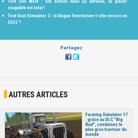
Test Evil West : old school mais ça défoule, le plaisir
coupable est total !
Test Goat Simulator 3 : la blague fonctionne-t-elle encore en
2022 ?
Partagez
AUTRES ARTICLES
Farming Simulator 17
: grâce au DLC "Big
Bud", conduisez le
plus gros tracteur du
monde