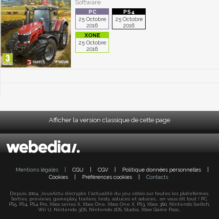
Software
25 Octobre
25 Octobre
2016
2016
25 Octobre
2016
Afficher la version classique de cette page
Mentions légales
|
CGU
|
CGV
|
Politique données personnelles
|
Cookies
|
Préférences cookies
|
Contacts
Depuis 2004, JeuxActu décrypte l'actualité du jeu vidéo sur toutes les plateformes.
Sorties, previews, gameplay, trailers, tests, astuces et soluces... on vous dit tout ! PC,
PS5, PS4, PS4 Pro, Xbox series X, Xbox One, Xbox One X, PS3, Xbox 360, Nintendo Switch,
Wii U, Nintendo 3DS, Nintendo 2DS, Stadia, Xbox Game Pass...