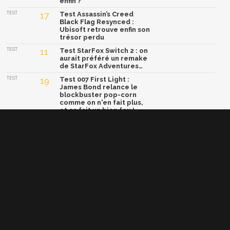
enfin ?
TEST
17
Test Assassin’s Creed
Black Flag Resynced :
Ubisoft retrouve enfin son
trésor perdu
TEST
11
Test StarFox Switch 2 : on
aurait préféré un remake
de StarFox Adventures…
TEST
19
Test 007 First Light :
James Bond relance le
blockbuster pop-corn
comme on n'en fait plus,
et ça fait un bien fou !
TEST
15
Test Yoshi and the
Mysterious Book : un
concept génial, mais une
formule trop sage
Afficher la version classique de cette page