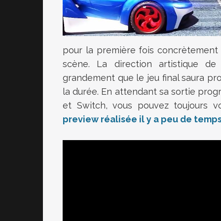
pour la première fois concrètement
scène. La direction artistique d
grandement que le jeu final saura pro
la durée. En attendant sa sortie pro
et Switch, vous pouvez toujours vo
preview réalisée il y a peu de tem