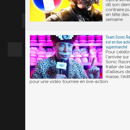
dit son dern
contraire pu
en tête des 
semaine.
Team Sonic Rac
est en live-ac
supermarché
Pour célébr
l'arrivée su
Sonic Racin
trailer de l
d'ailleurs 
masse, l'édi
pour une vidéo tournée en live-action.