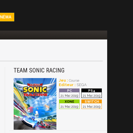
INÉMA
TEAM SONIC RACING
U
Jeu :
Course
Editeur :
SEGA
21 Mai 2019
21 Mai 2019
21 Mai 2019
21 Mai 2019