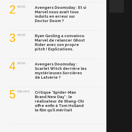
2
NEWS
Avengers Doomsday : Et si
Marvel nous avait tous
induits en erreur sur
Doctor Doom ?
3
NEWS
Ryan Gosling a convaincu
Marvel de relancer Ghost
Rider avec son propre
pitch ! Explications.
4
NEWS
Avengers Doomsday :
Scarlet Witch derrière les
mystérieuses Sorcières
de Latvérie ?
5
PREVIEW
Critique 'Spider-Man
Brand New Day' : le
réalisateur de Shang-Chi
offre enfin à Tom Holland
le film qu’il méritait