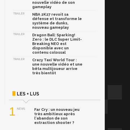
nouvelle vidéo de son
gameplay
TRAILER
NBA 2K27 revoit sa
défense et transforme le
système de dunks,
nouveau gameplay
TRAILER
Dragon Ball: Sparking!
Zero : le DLC Super Limit-
Breaking NEO est
disponible avec un
contenu colossal
TRAILER
Crazy Taxi World Tour :
une nouvelle vidéo et une
bêta multijoueur arrive
très bientôt
LES + LUS
1
NEWS
Far Cry : un nouveau jeu
très ambitieux après
l'abandon de son
extraction shooter ?