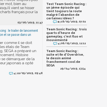
ier mot, bien au
Test Team Sonic Racing :
isqu'il vient se hisser
un 3ème épisode qui
tient toujours la route
charts français pour la
malgré l'abandon de
certaines idées ?
18/05/2019, 07:02
8 |
03/06/2019, 11:47
Team Sonic Racing : trois
ing : le trailer de lancement
quarts d'heure de
tion et se passe dans un
gameplay, c'est fluo et
mouvementé
er comme il se doit
06/05/2019, 12:12
1 |
r les étals de Team
g, SEGA a préparé un
Team Sonic Racing :
ancement. Histoire
suite et fin d'Overdrive,
le dessin animé
de se démarquer de la
franchement cool de
teur japonais a opté
SEGA
29/04/2019, 13:54
22/05/2019, 09:48
1 |