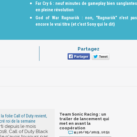
Far Cry 6 : neuf minutes de gameplay bien sanglantes
en pleine révolution
God of War Ragnarök : non, "Ragnarök" n'est pas
encore le vrai titre (et c'est Sony qui le dit)
Partagez
Team Sonic Racing : un
la folie Call of Duty revient,
trailer de lancement qui
cré roi de la semaine
met en avant la
ti depuis le mois
coopération
018, Call of Duty Black
20/05/2019, 10:51
8 |
e n'avoir toujours pas