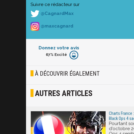
Suivre ce rédacteur sur
@CagnardMax
@maxcagnard
Donnez votre avis
67%
Excité
Furieux
Blasé
À DÉCOUVRIR ÉGALEMENT
Osef
AUTRES ARTICLES
Joyeux
Excité
Charts France : 
Black Ops 4 sa
Pourtant sor
d'octobre 2
Ops 4 sembl