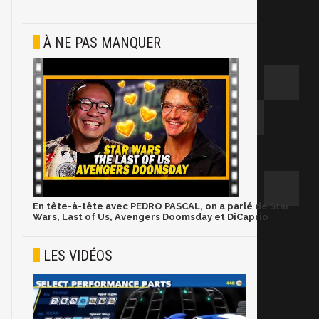
À NE PAS MANQUER
En tête-à-tête avec PEDRO PASCAL, on a parlé de Star
Wars, Last of Us, Avengers Doomsday et DiCaprio
LES VIDÉOS