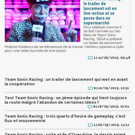
le trailer de
lancement est en
live-action et se
passe dans un
supermarché
Pour célébrer comme il
se doit l'arrivée sur les
étals de Team Sonic
Racing, SEGA a préparé
un trailer de lancement.
Histoire d'ailleurs de se démarquer de la masse, l'éditeur japonais a opté
pour une vidéo tournée en live-action.
22/05/2019, 09:48
1 |
Team Sonic Racing : un trailer de lancement qui met en avant
la coopération
20/05/2019, 10:51
8 |
Test Team Sonic Racing : un 3ème épisode qui tient toujours
la route malgré l'abandon de certaines idées ?
18/05/2019, 07:02
8 |
Team Sonic Racing : trois quarts d'heure de gameplay, c'est
fluo et mouvementé
06/05/2019, 12:12
1 |
Team Sonic Racing : suite et fin d'Overdrive, le dessin animé