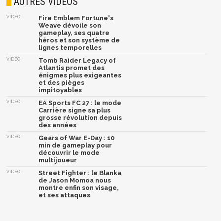
AUTRES VIDÉOS
VIDÉO
Fire Emblem Fortune's
Weave dévoile son
gameplay, ses quatre
héros et son système de
lignes temporelles
VIDÉO
Tomb Raider Legacy of
Atlantis promet des
énigmes plus exigeantes
et des pièges
impitoyables
VIDÉO
EA Sports FC 27 : le mode
Carrière signe sa plus
grosse révolution depuis
des années
VIDÉO
Gears of War E-Day : 10
min de gameplay pour
découvrir le mode
multijoueur
VIDÉO
Street Fighter : le Blanka
de Jason Momoa nous
montre enfin son visage,
et ses attaques