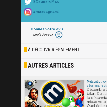
@CagnardMax
@maxcagnard
Donnez votre avis
100%
Joyeux
Furieux
Blasé
À DÉCOUVRIR ÉGALEMENT
Osef
AUTRES ARTICLES
Joyeux
Excité
Metacritic : voi
décennie, le c
Décembre 20
bilan. De l'
la décennie 
mieux noté 
Quel éditeur