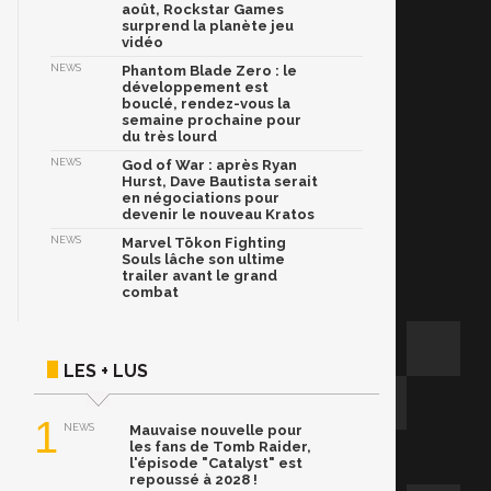
août, Rockstar Games
surprend la planète jeu
vidéo
NEWS
Phantom Blade Zero : le
développement est
bouclé, rendez-vous la
semaine prochaine pour
du très lourd
NEWS
God of War : après Ryan
Hurst, Dave Bautista serait
en négociations pour
devenir le nouveau Kratos
NEWS
Marvel Tōkon Fighting
Souls lâche son ultime
trailer avant le grand
combat
LES + LUS
1
NEWS
Mauvaise nouvelle pour
les fans de Tomb Raider,
l'épisode "Catalyst" est
repoussé à 2028 !