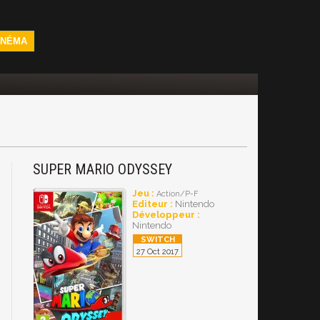
INÉMA
SUPER MARIO ODYSSEY
Jeu :
Action/P-F
Editeur :
Nintendo
Développeur :
Nintendo
27 Oct 2017