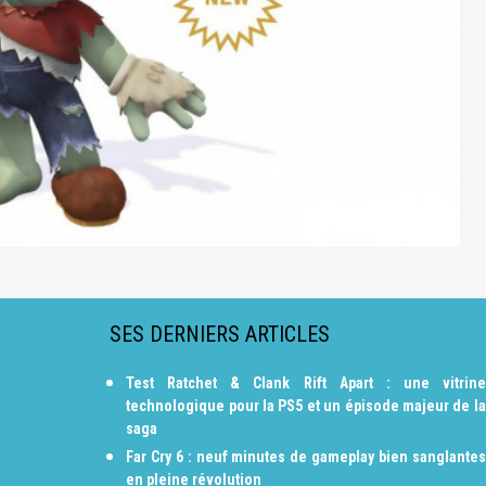
SES DERNIERS ARTICLES
Test Ratchet & Clank Rift Apart : une vitrine
technologique pour la PS5 et un épisode majeur de la
saga
Far Cry 6 : neuf minutes de gameplay bien sanglantes
en pleine révolution