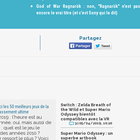
God of War Ragnarök : non, "Ragnarök" n'est pas
encore le vrai titre (et c'est Sony qui le dit)
Partagez
Switch : Zelda Breath of
ci les 50 meilleurs jeux de la
the Wild et Super Mario
lassement ultime
Odyssey bientôt
19 : l'heure est au
compatibles avec la VR
année, oui, mais aussi de
05/04/2019, 10:20
3 |
: quel est le jeu le
des années 2010 ?
Super Mario Odyssey : un
 ressort le plus ? Voici
superbe artbook