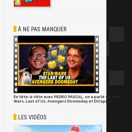
À NE PAS MANQUER
En tête-à-tête avec PEDRO PASCAL, on a parlé de Star
Wars, Last of Us, Avengers Doomsday et DiCaprio
LES VIDÉOS