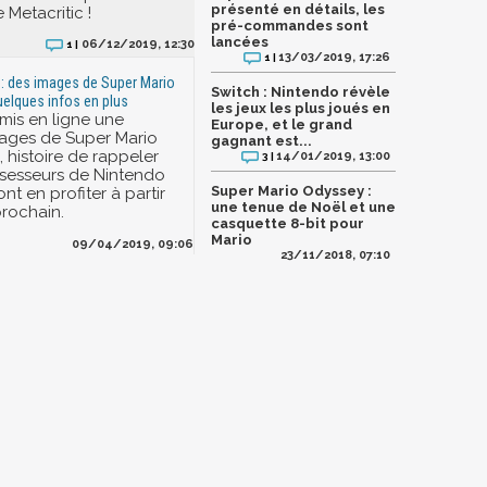
présenté en détails, les
 Metacritic !
pré-commandes sont
lancées
06/12/2019, 12:30
1 |
13/03/2019, 17:26
1 |
: des images de Super Mario
Switch : Nintendo révèle
elques infos en plus
les jeux les plus joués en
mis en ligne une
Europe, et le grand
ages de Super Mario
gagnant est...
 histoire de rappeler
14/01/2019, 13:00
3 |
sesseurs de Nintendo
Super Mario Odyssey :
t en profiter à partir
une tenue de Noël et une
prochain.
casquette 8-bit pour
Mario
09/04/2019, 09:06
23/11/2018, 07:10