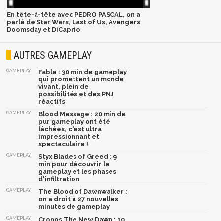
En tête-à-tête avec PEDRO PASCAL, on a
parlé de Star Wars, Last of Us, Avengers
Doomsday et DiCaprio
AUTRES GAMEPLAY
GAMEPLAY
Fable : 30 min de gameplay
qui promettent un monde
vivant, plein de
possibilités et des PNJ
réactifs
GAMEPLAY
Blood Message : 20 min de
pur gameplay ont été
lâchées, c'est ultra
impressionnant et
spectaculaire !
GAMEPLAY
Styx Blades of Greed : 9
min pour découvrir le
gameplay et les phases
d'infiltration
GAMEPLAY
The Blood of Dawnwalker :
on a droit à 27 nouvelles
minutes de gameplay
GAMEPLAY
Cronos The New Dawn : 10