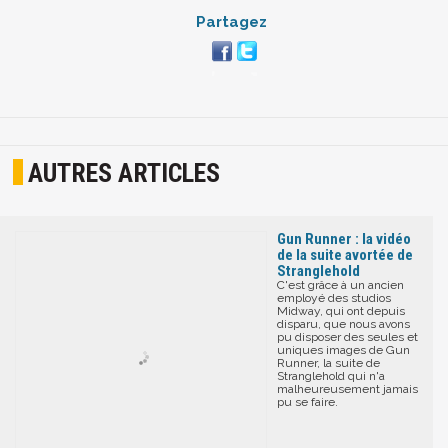
Partagez
AUTRES ARTICLES
Gun Runner : la vidéo
de la suite avortée de
Stranglehold
C'est grâce à un ancien
employé des studios
Midway, qui ont depuis
disparu, que nous avons
pu disposer des seules et
uniques images de Gun
Runner, la suite de
Stranglehold qui n'a
malheureusement jamais
pu se faire.