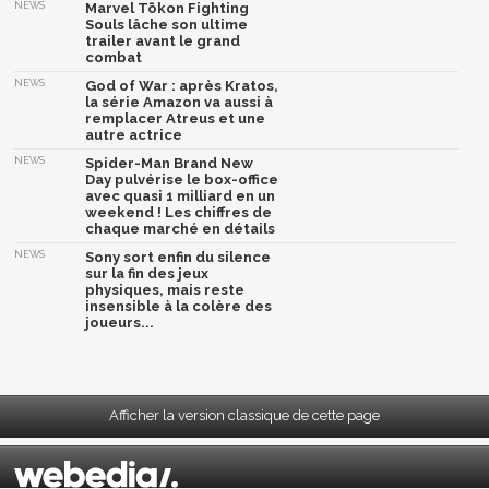
NEWS
Marvel Tōkon Fighting
Souls lâche son ultime
trailer avant le grand
combat
NEWS
God of War : après Kratos,
la série Amazon va aussi à
remplacer Atreus et une
autre actrice
NEWS
Spider-Man Brand New
Day pulvérise le box-office
avec quasi 1 milliard en un
weekend ! Les chiffres de
chaque marché en détails
NEWS
Sony sort enfin du silence
sur la fin des jeux
physiques, mais reste
insensible à la colère des
joueurs...
Afficher la version classique de cette page