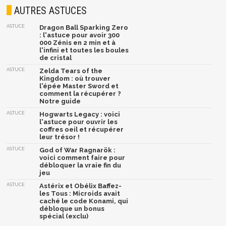
AUTRES ASTUCES
ASTUCE
Dragon Ball Sparking Zero
: l'astuce pour avoir 300
000 Zénis en 2 min et à
l'infini et toutes les boules
de cristal
ASTUCE
Zelda Tears of the
Kingdom : où trouver
l'épée Master Sword et
comment la récupérer ?
Notre guide
ASTUCE
Hogwarts Legacy : voici
l'astuce pour ouvrir les
coffres oeil et récupérer
leur trésor !
ASTUCE
God of War Ragnarök :
voici comment faire pour
débloquer la vraie fin du
jeu
ASTUCE
Astérix et Obélix Baffez-
les Tous : Microids avait
caché le code Konami, qui
débloque un bonus
spécial (exclu)