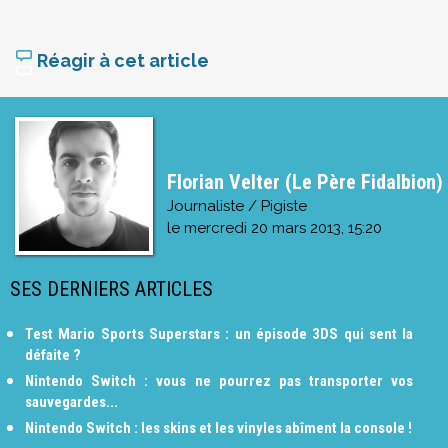
Réagir à cet article
Florian Velter (Le Père Fidalbion)
Journaliste / Pigiste
le
mercredi 20 mars 2013, 15:20
SES DERNIERS ARTICLES
Test Mario Sports Superstars : un épisode 3DS qui sent la
défaite ?
Nintendo Switch : vous ne pourrez pas transporter vos
sauvegardes...
Nintendo Switch : les skins et les vinyles abîment la console !