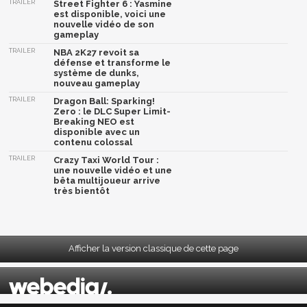
TRAILER
Street Fighter 6 : Yasmine
est disponible, voici une
nouvelle vidéo de son
gameplay
TRAILER
NBA 2K27 revoit sa
défense et transforme le
système de dunks,
nouveau gameplay
TRAILER
Dragon Ball: Sparking!
Zero : le DLC Super Limit-
Breaking NEO est
disponible avec un
contenu colossal
TRAILER
Crazy Taxi World Tour :
une nouvelle vidéo et une
bêta multijoueur arrive
très bientôt
Afficher la version classique de cette page