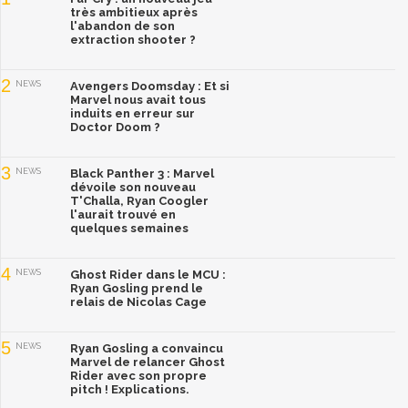
très ambitieux après
l'abandon de son
extraction shooter ?
2
NEWS
Avengers Doomsday : Et si
Marvel nous avait tous
induits en erreur sur
Doctor Doom ?
3
NEWS
Black Panther 3 : Marvel
dévoile son nouveau
T'Challa, Ryan Coogler
l'aurait trouvé en
quelques semaines
4
NEWS
Ghost Rider dans le MCU :
Ryan Gosling prend le
relais de Nicolas Cage
5
NEWS
Ryan Gosling a convaincu
Marvel de relancer Ghost
Rider avec son propre
pitch ! Explications.