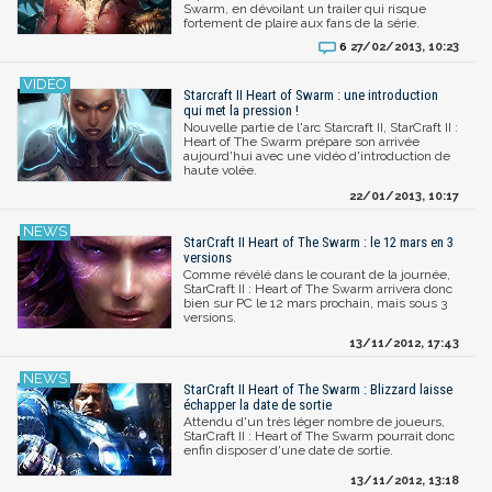
Swarm, en dévoilant un trailer qui risque
fortement de plaire aux fans de la série.
27/02/2013, 10:23
6
Starcraft II Heart of Swarm : une introduction
qui met la pression !
Nouvelle partie de l'arc Starcraft II, StarCraft II :
Heart of The Swarm prépare son arrivée
aujourd'hui avec une vidéo d'introduction de
haute volée.
22/01/2013, 10:17
StarCraft II Heart of The Swarm : le 12 mars en 3
versions
Comme révélé dans le courant de la journée,
StarCraft II : Heart of The Swarm arrivera donc
bien sur PC le 12 mars prochain, mais sous 3
versions.
13/11/2012, 17:43
StarCraft II Heart of The Swarm : Blizzard laisse
échapper la date de sortie
Attendu d'un très léger nombre de joueurs,
StarCraft II : Heart of The Swarm pourrait donc
enfin disposer d'une date de sortie.
13/11/2012, 13:18