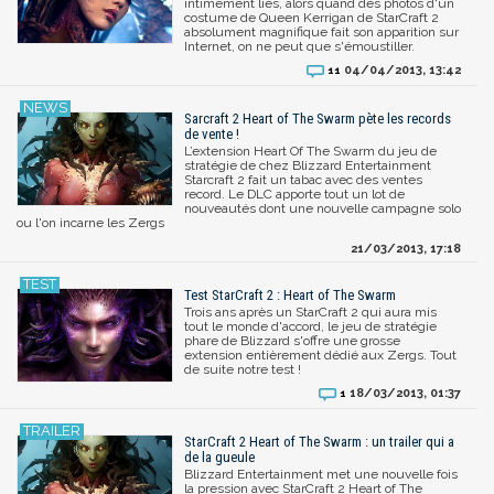
intimement liés, alors quand des photos d'un
costume de Queen Kerrigan de StarCraft 2
absolument magnifique fait son apparition sur
Internet, on ne peut que s'émoustiller.
04/04/2013, 13:42
11
Sarcraft 2 Heart of The Swarm pète les records
de vente !
L’extension Heart Of The Swarm du jeu de
stratégie de chez Blizzard Entertainment
Starcraft 2 fait un tabac avec des ventes
record. Le DLC apporte tout un lot de
nouveautés dont une nouvelle campagne solo
ou l'on incarne les Zergs
21/03/2013, 17:18
Test StarCraft 2 : Heart of The Swarm
Trois ans après un StarCraft 2 qui aura mis
tout le monde d'accord, le jeu de stratégie
phare de Blizzard s'offre une grosse
extension entièrement dédié aux Zergs. Tout
de suite notre test !
18/03/2013, 01:37
1
StarCraft 2 Heart of The Swarm : un trailer qui a
de la gueule
Blizzard Entertainment met une nouvelle fois
la pression avec StarCraft 2 Heart of The