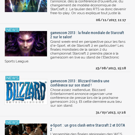
l'annonce, dès la conférence d'ouverture, du
changement de modèle économique de
StarCraft 2. Le taulier des RTS va donc devenir
free-to-play. On vous explique tout juste là.
06/11/2017, 11:17
gamescom 2013 : la finale mondiale de Starcraft
2 sur le salon!
Grand week-end en perspective pour les fans
d'e-Sport, et de Starcraft 2 en particulier! Les
finales mondiales de la saison 2 du
championnat Starcraft 2 prendra place à la
gamescom en live au stand de l'Electronic
Sports League.
23/08/2013, 15:18
gamescom 2013 : Blizzard tiendra une
conférence sur son stand !
Chose assez inattendue, Blizzard
Entertainment annonce organiser une
conférence de presse lors de la prochaine
gamescom 2013. Et cette dernière aura lieu
sur son stand.
31/07/2013, 17:16
e-Sport : un gros clash entre Starcraft 2 et DOTA
2
L'ensemble des finales régionales des WCS