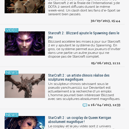
de Starcraft 2 et la finale de l'International 3 de
DOTA 2 seront diffusés durant le même
week-end. Un clash dont les fans d'e-Sport se
seraient bien passés.
30/07/2013, 15:44
Starcraft 2 : Blizzard ajoute le Spawning dans le
jeu
Blizzard accélère les mises à jour sur Starcraft
2 en y ajoutant le système du Spawning. En
gros, ce système permet aux joueurs d'inviter
dans une partie un autre joueur qui ne
dispose pas de Starcraft complet.
05/06/2013, 11:11
StarCraft 2 : un artiste chinois réalise des
sculptures magnifiques
Un sculpteur chinois sévissant sous le
pseudo yanchuan1111 sur Deviantart est
actuellement à la recherche d'un emploi.
L'homme pourrait bien intéresser Blizzard
avec ses sculptures absolument magnifiques.
16/04/2013, 12:33
1
StarCraft 2 : un cosplay de Queen Kerrigan
absolument magnifique !
Le cosplay et le jeu vidéo sont 2 univers