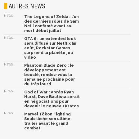
AUTRES NEWS
NEWS
The Legend of Zelda : l'un
des derniers rôles de Sam
Neill confirmé avant sa
mort début juillet
NEWS
GTA 6 : un extended look
sera diffusé sur Netflix fin
août, Rockstar Games
surprend la planète jeu
vidéo
NEWS
Phantom Blade Zero : le
développement est
bouclé, rendez-vous la
semaine prochaine pour
du très lourd
NEWS
God of War : après Ryan
Hurst, Dave Bautista serait
en négociations pour
devenir le nouveau Kratos
NEWS
Marvel Tōkon Fighting
Souls lâche son ultime
trailer avant le grand
combat