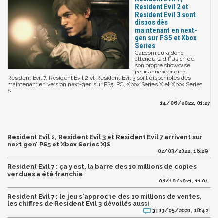
Resident Evil 2 et
Resident Evil 3 sont
dispos dès
maintenant en next-
gen sur PS5 et Xbox
Series
Capcom aura donc
attendu la diffusion de
son propre showcase
pour annoncer que
Resident Evil 7, Resident Evil 2 et Resident Evil 3 sont disponibles dès
maintenant en version next-gen sur PS5, PC, Xbox Series X et Xbox Series
S.
14/06/2022, 01:27
Resident Evil 2, Resident Evil 3 et Resident Evil 7 arrivent sur
next gen' PS5 et Xbox Series X|S
02/03/2022, 16:29
Resident Evil 7 : ça y est, la barre des 10 millions de copies
vendues a été franchie
08/10/2021, 11:01
Resident Evil 7 : le jeu s'approche des 10 millions de ventes,
les chiffres de Resident Evil 3 dévoilés aussi
13/05/2021, 18:42
3 |