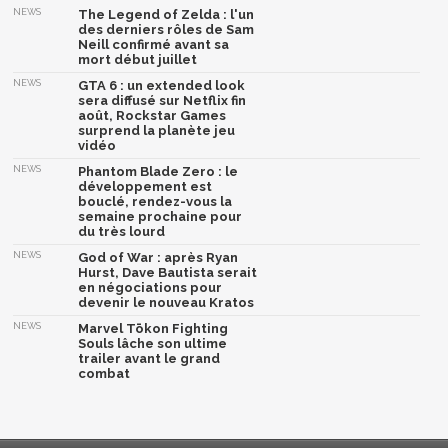
NEWS
The Legend of Zelda : l'un
des derniers rôles de Sam
Neill confirmé avant sa
mort début juillet
NEWS
GTA 6 : un extended look
sera diffusé sur Netflix fin
août, Rockstar Games
surprend la planète jeu
vidéo
NEWS
Phantom Blade Zero : le
développement est
bouclé, rendez-vous la
semaine prochaine pour
du très lourd
NEWS
God of War : après Ryan
Hurst, Dave Bautista serait
en négociations pour
devenir le nouveau Kratos
NEWS
Marvel Tōkon Fighting
Souls lâche son ultime
trailer avant le grand
combat