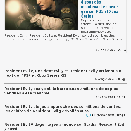
dispos dès
maintenant en next-
gen sur PS5 et Xbox
Series
Capcom aura donc
attendu la diffusion de
son propre showcase
pour annoncer que
Resident Evil 7, Resident Evil 2 et Resident Evil 3 sont disponibles dès
maintenant en version next-gen sur PS5, PC, Xbox Series X et Xbox Series
S.
14/06/2022, 01:27
Resident Evil 2, Resident Evil 3 et Resident Evil 7 arrivent sur
next gen' PS5 et Xbox Series X|S
02/03/2022, 16:29
Resident Evil 7 : ça y est, la barre des 10 millions de copies
vendues a été franchie
08/10/2021, 11:01
Resident Evil 7 : le jeu s'approche des 10 millions de ventes,
les chiffres de Resident Evil 3 dévoilés aussi
13/05/2021, 18:42
3 |
Resident Evil Village : le jeu annoncé sur Stadia, Resident Evil
7 aussi