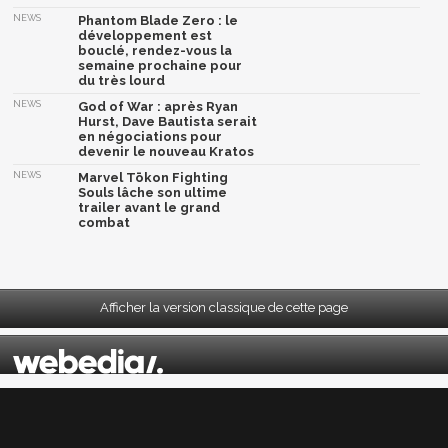
NEWS
Phantom Blade Zero : le
développement est
bouclé, rendez-vous la
semaine prochaine pour
du très lourd
NEWS
God of War : après Ryan
Hurst, Dave Bautista serait
en négociations pour
devenir le nouveau Kratos
NEWS
Marvel Tōkon Fighting
Souls lâche son ultime
trailer avant le grand
combat
Afficher la version classique de cette page
Mentions légales
|
CGU
|
CGV
|
Politique données personnelles
|
Cookies
|
Préférences cookies
|
Contacts