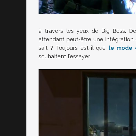
à travers les yeux de Big Boss. De
attendant peut-être une intégration o
sait ? Toujours est-il que
le mode 
souhaitent l'essayer.