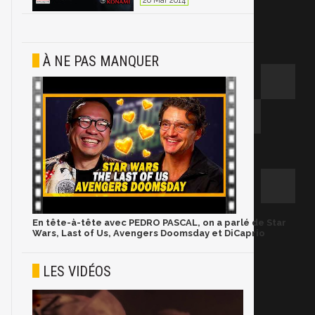
20 Mar 2014
À NE PAS MANQUER
En tête-à-tête avec PEDRO PASCAL, on a parlé de Star
Wars, Last of Us, Avengers Doomsday et DiCaprio
LES VIDÉOS