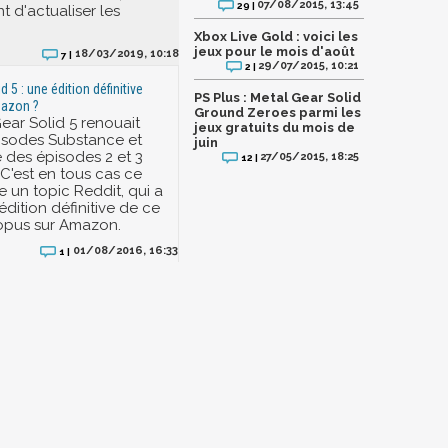
07/08/2015, 13:45
29 |
nt d'actualiser les
Xbox Live Gold : voici les
jeux pour le mois d'août
18/03/2019, 10:18
7 |
29/07/2015, 10:21
2 |
d 5 : une édition définitive
PS Plus : Metal Gear Solid
mazon ?
Ground Zeroes parmi les
Gear Solid 5 renouait
jeux gratuits du mois de
isodes Substance et
juin
 des épisodes 2 et 3
27/05/2015, 18:25
12 |
 C'est en tous cas ce
 un topic Reddit, qui a
dition définitive de ce
opus sur Amazon.
01/08/2016, 16:33
1 |