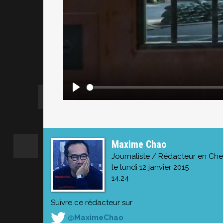
Maxime Chao
Journaliste / Rédacteur en Che
le lundi 12 janvier 2015
14:24
Suivre ce rédacteur sur
@MaximeChao