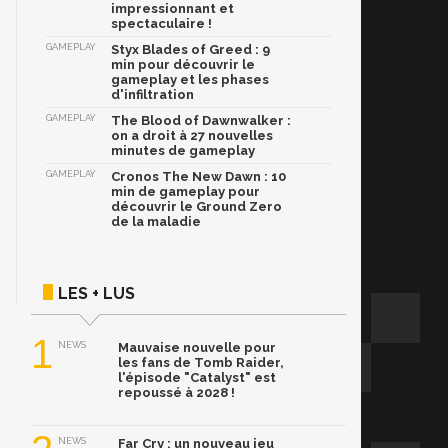
impressionnant et
spectaculaire !
GAMEPLAY
Styx Blades of Greed : 9
min pour découvrir le
gameplay et les phases
d'infiltration
GAMEPLAY
The Blood of Dawnwalker :
on a droit à 27 nouvelles
minutes de gameplay
GAMEPLAY
Cronos The New Dawn : 10
min de gameplay pour
découvrir le Ground Zero
de la maladie
LES + LUS
1
NEWS
Mauvaise nouvelle pour
les fans de Tomb Raider,
l'épisode "Catalyst" est
repoussé à 2028 !
NEWS
Far Cry : un nouveau jeu