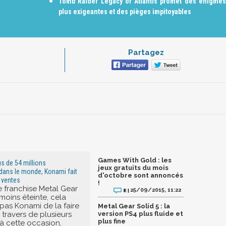
Tomb Raider Legacy of Atlantis promet des énigmes
plus exigeantes et des pièges impitoyables
Partagez
Games With Gold : les
us de 54 millions
jeux gratuits du mois
dans le monde, Konami fait
d'octobre sont annoncés
s ventes
!
e franchise Metal Gear
25/09/2015, 11:22
8 |
moins éteinte, cela
as Konami de la faire
Metal Gear Solid 5 : la
 travers de plusieurs
version PS4 plus fluide et
plus fine
 à cette occasion,