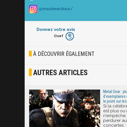
@maximechao/
Donnez votre avis
Osef
Furieux
Blasé
À DÉCOUVRIR ÉGALEMENT
Osef
AUTRES ARTICLES
Joyeux
Excité
Metal Gear : pl
d'exemplaires 
le point sur le
Si la célèbr
est plus ou 
n'empêche p
perdurer au
concertes :