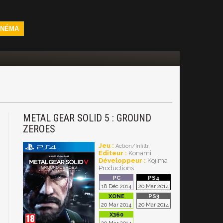
INÉMA
METAL GEAR SOLID 5 : GROUND
ZEROES
Jeu :
Action/Infiltr.
Editeur :
Konami
Développeur :
Kojima
Productions
18 Déc 2014
20 Mar 2014
20 Mar 2014
20 Mar 2014