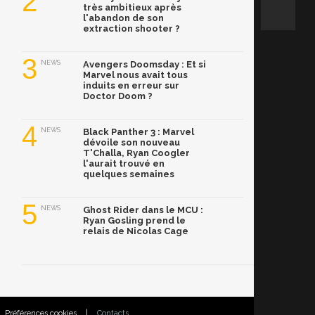
2
très ambitieux après
l'abandon de son
extraction shooter ?
3
NEWS
Avengers Doomsday : Et si
Marvel nous avait tous
induits en erreur sur
Doctor Doom ?
4
NEWS
Black Panther 3 : Marvel
dévoile son nouveau
T'Challa, Ryan Coogler
l'aurait trouvé en
quelques semaines
5
NEWS
Ghost Rider dans le MCU :
Ryan Gosling prend le
relais de Nicolas Cage
Préférences cookies
|
Contacts