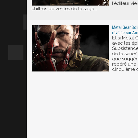
l'éditeur vie
chiffres de ventes de la saga...
Metal Gear Soli
révélée sur A
Et si Metal 
avec les ép
Subsistence
de la série?
que suggère
repéré une é
cinquième 