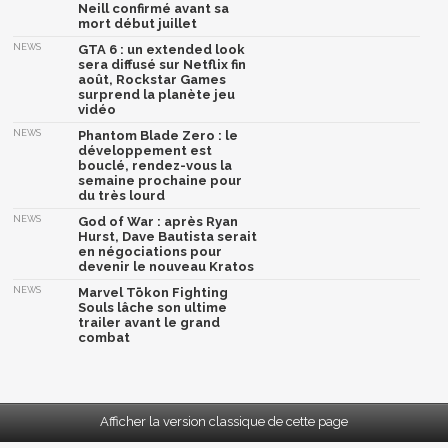
Neill confirmé avant sa
mort début juillet
NEWS
GTA 6 : un extended look
sera diffusé sur Netflix fin
août, Rockstar Games
surprend la planète jeu
vidéo
NEWS
Phantom Blade Zero : le
développement est
bouclé, rendez-vous la
semaine prochaine pour
du très lourd
NEWS
God of War : après Ryan
Hurst, Dave Bautista serait
en négociations pour
devenir le nouveau Kratos
NEWS
Marvel Tōkon Fighting
Souls lâche son ultime
trailer avant le grand
combat
Afficher la version classique de cette page