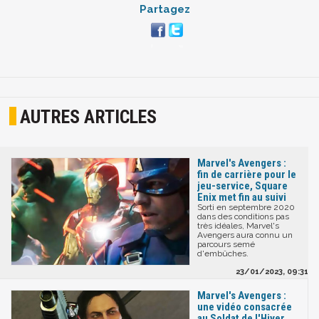
Partagez
AUTRES ARTICLES
Marvel's Avengers :
fin de carrière pour le
jeu-service, Square
Enix met fin au suivi
Sorti en septembre 2020
dans des conditions pas
très idéales, Marvel's
Avengers aura connu un
parcours semé
d'embûches.
23/01/2023, 09:31
Marvel's Avengers :
une vidéo consacrée
au Soldat de l'Hiver,