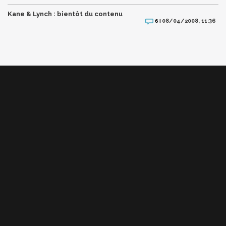
Kane & Lynch : bientôt du contenu
08/04/2008, 11:36
6 |
VIDÉOS À NE PAS MANQUER
En tête-à-tête avec PEDRO PASCAL, on a
parlé de Star Wars, Last of Us, Avengers
Doomsday et DiCaprio