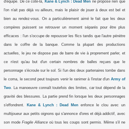
d'équipe. De ce coté-là,
Kane & Lynch : Dead Men
ne propose rien que
l'on n'ait pas déjà vu ailleurs, mais le plaisir de jouer à deux est bel et
bien au rendez-vous. On a particulièrement aimé le fait que les deux
compères puissent se retrouver un moment séparés pour être plus
efficaces : l'un s'occupe de repousser les flics tandis que l'autre pénètre
dans le coffre de la banque. Comme la plupart des productions
actuelles, le jeu ne dispose pas de barre de vie à proprement parler, et
ce n'est qu'au but d'un certain nombres de balles reçues que le
personnage s'écroule sur le sol. Si l'un des deux partenaires tombe dans
le coma, le second peut toujours venir le ranimer à l'instar d'un
Army of
Two
. La manoeuvre connaît toutefois des limites, car tout dépend de la
gravité des blessures. La partie prend fin lorsque les deux personnages
s'effondrent.
Kane & Lynch : Dead Men
enfonce le clou avec un
multijoueur aux petits oignons qui s'annonce d'ores et déjà addictif, avec
son mode
Fragile Alliance
où tous les coups sont permis. Même s'il ne