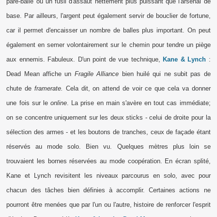
pare-balle ou un fusil d'assaut nettement plus puissant que l'arsenal de
base. Par ailleurs, l'argent peut également servir de bouclier de fortune,
car il permet d'encaisser un nombre de balles plus important. On peut
également en semer volontairement sur le chemin pour tendre un piège
aux ennemis. Fabuleux. D'un point de vue technique,
Kane & Lynch
:
Dead Mean affiche un
Fragile Alliance
bien huilé qui ne subit pas de
chute de
framerate.
Cela dit, on attend de voir ce que cela va donner
une fois sur le
online
. La prise en main s'avère en tout cas immédiate;
on se concentre uniquement sur les deux sticks - celui de droite pour la
sélection des armes - et les boutons de tranches, ceux de façade étant
réservés au mode solo. Bien vu. Quelques mètres plus loin se
trouvaient les bornes réservées au mode coopération. En écran splité,
Kane et Lynch revisitent les niveaux parcourus en solo, avec pour
chacun des tâches bien définies à accomplir. Certaines actions ne
pourront être menées que par l'un ou l'autre, histoire de renforcer l'esprit