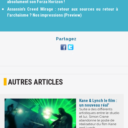
absolument son Forza Horizon !
Assassin’s Creed Mirage : retour aux sources ou retour à
l'archaïsme ? Nos impressions (Preview)
Partagez
AUTRES ARTICLES
Kane & Lynch le film :
un nouveau réal'
Suite à des différents
artistiques entre le studio
et lui, Simon Crane
abandonne le poste de
réalisateur du film Kane
and Lynch.