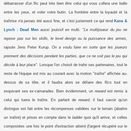
débarrasser d'un flic peut très bien être celui qui vous collera une balle
entre les yeux, et voler votre butin. La frontière entre la loyauté et la
traîtrise n'a jamais été aussi fine, et c'est justement ce qui rend
Kane &
Lynch : Dead Men
aussi jouissif en multi. "
Le multijoueur du jeu ne
repose pas sur les skills, le level design ou la puissance des armes
,
rajoute Jens Peter Kurup.
On a voulu faire en sorte que les joueurs
prennent des décisions pendant les parties, que ce ne soit pas le jeu qui
décide à leur place
". Lorsque l'on choisit de trahir ses partenaires, tout le
reste de l'équipe est mis au courant avec la motion "
traître
" affichée au-
dessus de sa tête, et il faudra alors se défaire des flics tout en
esquivant ses ex-camarades. Bien évidemment, un
reward
est remis à
celui qui tuera le traître. En parlant de
reward
, il faut savoir qu'un
distinguo est fait entre les récompenses validées sur le terrain (abattre
un traître) et prises en compte dans le
ladder
quoi qu'il arrive, et celles
compostées une fois le point d'extraction atteint (l'argent récupéré sur le