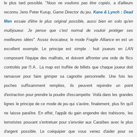
le plus tard possible. "
Nous ne voulions pas être copiés,
a d'ailleurs
reconnu Jens Peter Kurup,
Game Director
du jeu.
Kane & Lynch : Dead
Men
essaie d'être le plus original possible, aussi bien en solo qu'en
multijoueur. Je pense que c'est normal de vouloir protéger ses
meilleures idées
". Assez évocateur, le mode
Fragile Alliance
en est un
excellent exemple. Le principe est simple : huit joueurs en
LAN
composent l'équipe des malfrats, et doivent affronter une orde de flics
controlés par l'I.A.. La
map
est truffée de billets que chaque joueur doit
ramasser pour faire grimper sa cagnotte personnelle. Une fois les
poches suffisamment remplies, ils peuvent rejoindre un point
d'extraction pour prendre la poudre d'escampette. Voilà dans les grandes
lignes le principe de ce mode de jeu qui s'avère, finalement, plus fin qu'il
ne laisse paraître. En effet, l'appât du gain engendre des trahisons, les
terroristes pouvant s'entretuer pour s'envoler aux Caraïbes avec le plus
d'argent possible. Le coéquipier que vous venez d'aider pour se