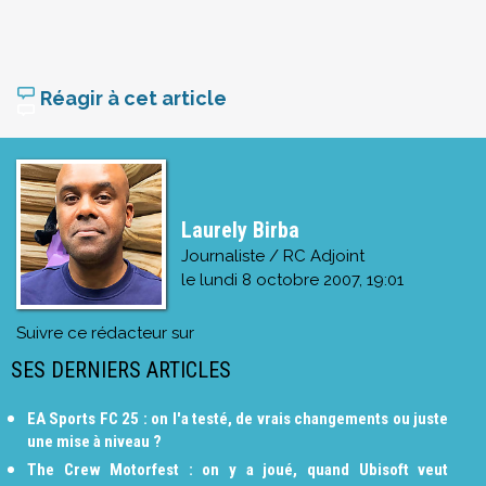
Réagir à cet article
Laurely Birba
Journaliste / RC Adjoint
le
lundi 8 octobre 2007, 19:01
Suivre ce rédacteur sur
SES DERNIERS ARTICLES
EA Sports FC 25 : on l'a testé, de vrais changements ou juste
une mise à niveau ?
The Crew Motorfest : on y a joué, quand Ubisoft veut