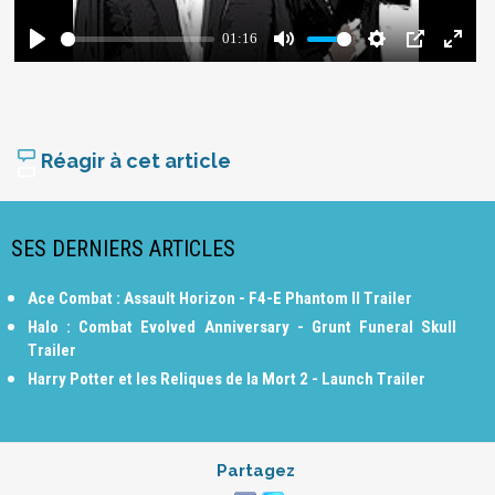
Réagir à cet article
SES DERNIERS ARTICLES
Ace Combat : Assault Horizon - F4-E Phantom II Trailer
Halo : Combat Evolved Anniversary - Grunt Funeral Skull
Trailer
Harry Potter et les Reliques de la Mort 2 - Launch Trailer
Partagez