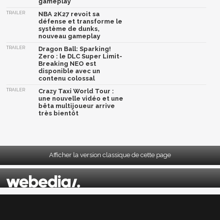
gameplay
TRAILER
NBA 2K27 revoit sa
défense et transforme le
système de dunks,
nouveau gameplay
TRAILER
Dragon Ball: Sparking!
Zero : le DLC Super Limit-
Breaking NEO est
disponible avec un
contenu colossal
TRAILER
Crazy Taxi World Tour :
une nouvelle vidéo et une
bêta multijoueur arrive
très bientôt
Afficher la version classique de cette page
Mentions légales
|
CGU
|
CGV
|
Politique données personnelles
|
Cookies
|
Préférences cookies
|
Contacts