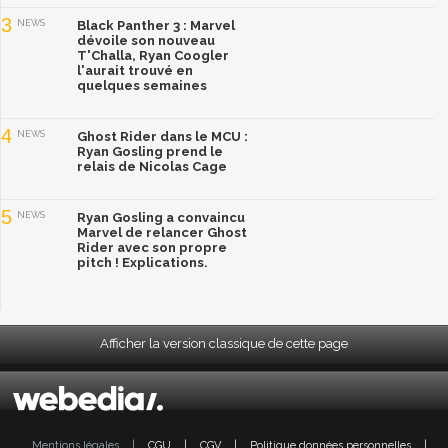
3
NEWS
Black Panther 3 : Marvel
dévoile son nouveau
T'Challa, Ryan Coogler
l'aurait trouvé en
quelques semaines
4
NEWS
Ghost Rider dans le MCU :
Ryan Gosling prend le
relais de Nicolas Cage
5
NEWS
Ryan Gosling a convaincu
Marvel de relancer Ghost
Rider avec son propre
pitch ! Explications.
Afficher la version classique de cette page
Mentions légales
|
CGU
|
CGV
|
Politique données personnelles
|