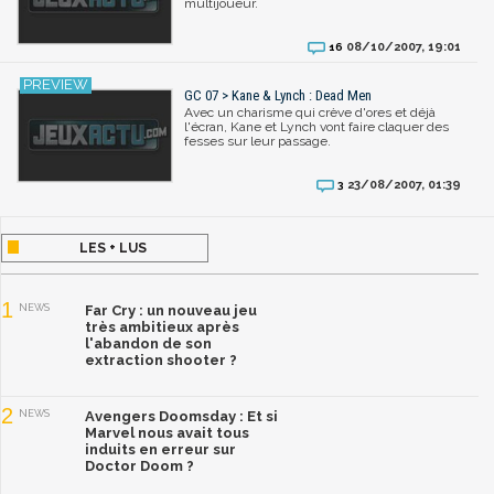
multijoueur.
08/10/2007, 19:01
16
GC 07 > Kane & Lynch : Dead Men
Avec un charisme qui crève d'ores et déjà
l'écran, Kane et Lynch vont faire claquer des
fesses sur leur passage.
23/08/2007, 01:39
3
LES + LUS
1
NEWS
Far Cry : un nouveau jeu
très ambitieux après
l'abandon de son
extraction shooter ?
2
NEWS
Avengers Doomsday : Et si
Marvel nous avait tous
induits en erreur sur
Doctor Doom ?